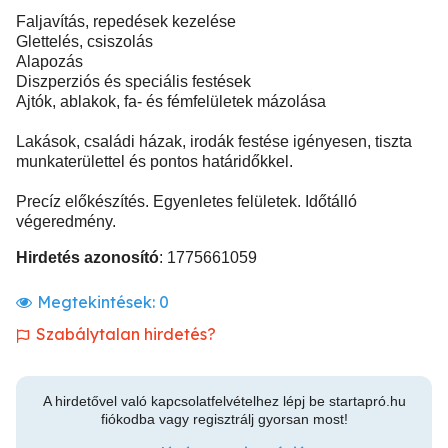
Faljavítás, repedések kezelése
Glettelés, csiszolás
Alapozás
Diszperziós és speciális festések
Ajtók, ablakok, fa- és fémfelületek mázolása
Lakások, családi házak, irodák festése igényesen, tiszta
munkaterülettel és pontos határidőkkel.
Precíz előkészítés. Egyenletes felületek. Időtálló
végeredmény.
Hirdetés azonosító
: 1775661059
Megtekintések:
0
Szabálytalan hirdetés?
A hirdetővel való kapcsolatfelvételhez lépj be startapró.hu
fiókodba vagy regisztrálj gyorsan most!