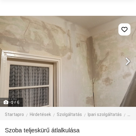
1
/ 6
Startapro
Hirdetések
Szolgáltatás
Ipari szolgáltatás
épít
Szoba teljeskürű átlalkulása