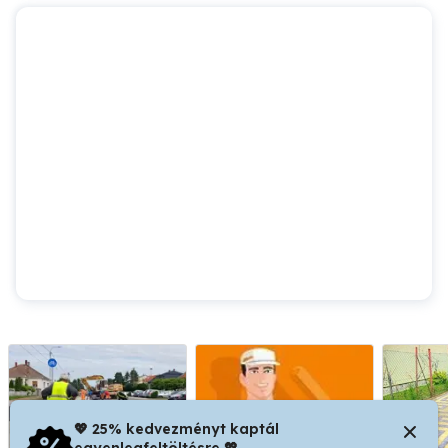
💖 25% kedvezményt kaptál