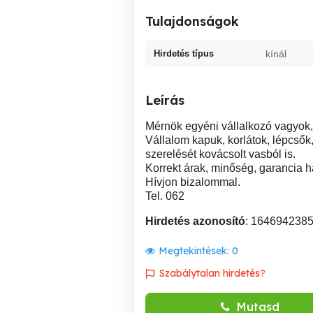
Tulajdonságok
Hirdetés típus
kínál
Leírás
Mérnök egyéni vállalkozó vagyok,
Vállalom kapuk, korlátok, lépcsők, 
szerelését kovácsolt vasból is.
Korrekt árak, minőség, garancia h
Hívjon bizalommal.
Tel. 062
Hirdetés azonosító
: 164694238
Megtekintések:
0
Szabálytalan hirdetés?
Mutasd