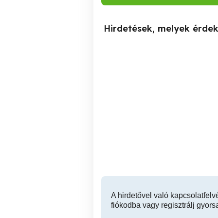
Hirdetések, melyek érde
Kőműves munkákat
Vállalok! Helyileg
Székesfehérváron vagyok!
T:0630 355 0535 Családi
Székesfehérvár
házak lakások k
A hirdetővel való kapcsolatfelv
fiókodba vagy regisztrálj gyors