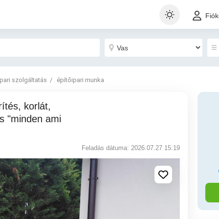
Fió
Ipari szolgáltatás
építőipari munka
és "minden ami
Feladás dátuma: 2026.07.27 15:19