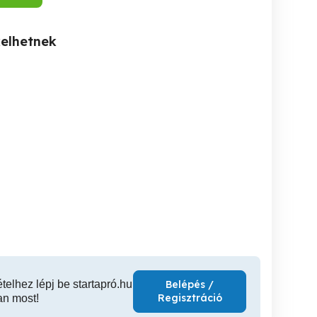
kelhetnek
Bontási munkálatok
Ács&kőműves munkákat
Gépi és kézi földmunka,
vállalok!
valamin
Székesfehérvár
Pécs
D
ételhez lépj be startapró.hu
Belépés /
Regisztráció
an most!