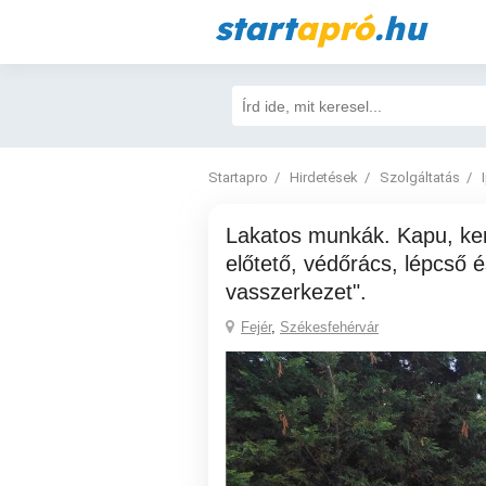
start
apró
.hu
Startapro
Hirdetések
Szolgáltatás
Lakatos munkák. Kapu, kerítés, korlát,
előtető, védőrács, lépcső 
vasszerkezet".
Fejér
,
Székesfehérvár