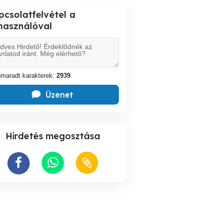
pcsolatfelvétel a
lhasználóval
maradt karakterek:
2939
Üzenet
Hirdetés megosztása