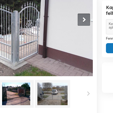
Ka
fe
Fenn