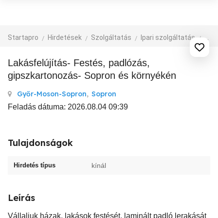
Startapro
Hirdetések
Szolgáltatás
Ipari szolgáltatás
épít
Lakásfelújítás- Festés, padlózás,
gipszkartonozás- Sopron és környékén
Győr-Moson-Sopron
,
Sopron
Feladás dátuma: 2026.08.04 09:39
Tulajdonságok
Hirdetés típus
kínál
Leírás
Vállaljuk házak, lakások festését, laminált padló lerakását