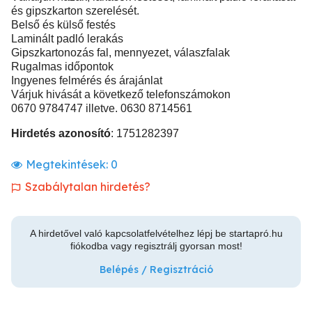
és gipszkarton szerelését.
Belső és külső festés
Laminált padló lerakás
Gipszkartonozás fal, mennyezet, válaszfalak
Rugalmas időpontok
Ingyenes felmérés és árajánlat
Várjuk hivását a következő telefonszámokon
0670 9784747 illetve. 0630 8714561
Hirdetés azonosító
: 1751282397
Megtekintések:
0
Szabálytalan hirdetés?
A hirdetővel való kapcsolatfelvételhez lépj be startapró.hu
fiókodba vagy regisztrálj gyorsan most!
Belépés / Regisztráció