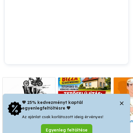
💖 25% kedvezményt kaptál
egyenlegfeltöltésre 💖
Az ajánlat csak korlátozott ideig érvényes!
Kivitelezés
Tetőfedő Bádogos
Vass András szobafestő
Egyenleg feltöltése