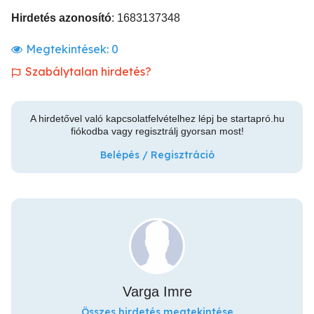
Hirdetés azonosító
: 1683137348
Megtekintések:
0
Szabálytalan hirdetés?
A hirdetővel való kapcsolatfelvételhez lépj be startapró.hu
fiókodba vagy regisztrálj gyorsan most!
Belépés / Regisztráció
Varga Imre
Összes hirdetés megtekintése