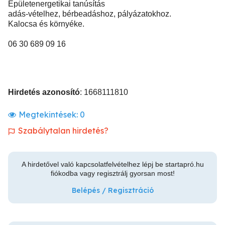
Épületenergetikai tanúsítás
adás-vételhez, bérbeadáshoz, pályázatokhoz.
Kalocsa és környéke.
06 30 689 09 16
Hirdetés azonosító
: 1668111810
Megtekintések:
0
Szabálytalan hirdetés?
A hirdetővel való kapcsolatfelvételhez lépj be startapró.hu
fiókodba vagy regisztrálj gyorsan most!
Belépés / Regisztráció