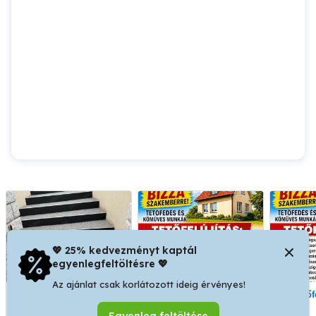
💖 25% kedvezményt kaptál
egyenlegfeltöltésre 💖
Az ajánlat csak korlátozott ideig érvényes!
Kőszőnyeg telepítés,
Tetőfedő Bádogos
Tet
terasz, lépcső, padló