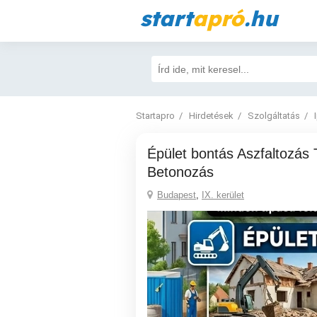
start
apró
.hu
Startapro
Hirdetések
Szolgáltatás
Épület bontás Aszfaltozás Térkövezés
Betonozás
Budapest
,
IX. kerület