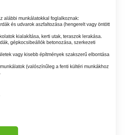
z alábbi munkálatokkal foglalkoznak:
árdák és udvarok aszfaltozása (hengerelt vagy öntött
olatok kialakítása, kerti utak, teraszok lerakása.
dák, gépkocsibeállók betonozása, szerkezeti
lületek vagy kisebb építmények szakszerű elbontása
si munkálatok (valószínűleg a fenti kültéri munkákhoz
.
5