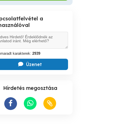
pcsolatfelvétel a
lhasználóval
maradt karakterek:
2939
Üzenet
Hirdetés megosztása