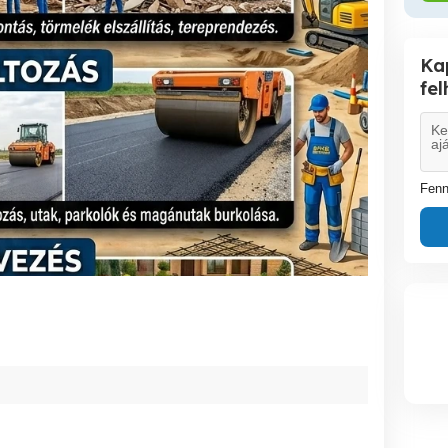
Ka
fe
Fenn