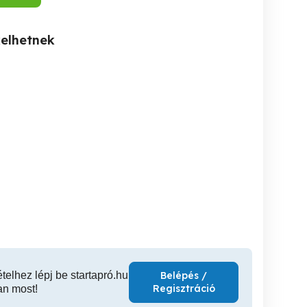
kelhetnek
Térkő viacolor lerakás,
Térkő - viacolor lerakás -
mester
kőműves, burkoló
Tér
munkák!
XVIII. kerület
XV. kerület
XV
ételhez lépj be startapró.hu
Belépés /
Regisztráció
an most!