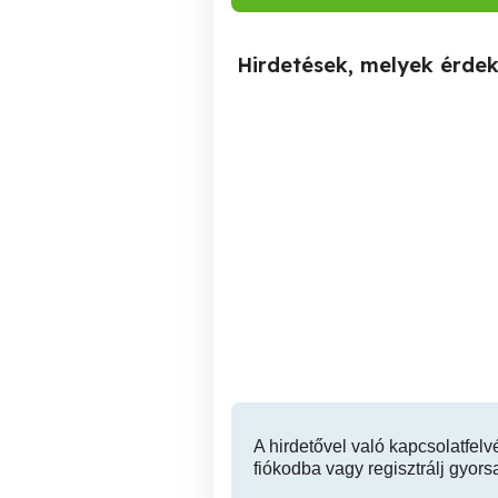
Hirdetések, melyek érde
Aszfaltozás
Vass András szobafestő
XIII. kerület
A hirdetővel való kapcsolatfelv
fiókodba vagy regisztrálj gyors