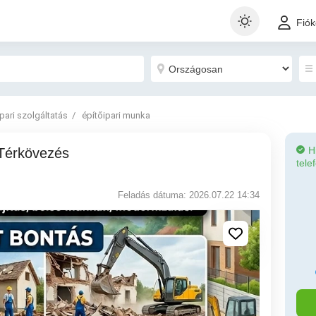
Fió
Ipari szolgáltatás
építőipari munka
H
tele
Feladás dátuma: 2026.07.22 14:34