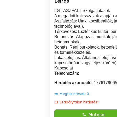
Leírás
LGT ASZFALT Szolgáltatások
A megadott kulcsszavak alapján a
Aszfaltozás: Utak, kocsibeállók, j
technológiával).
Térkövezés: Esztétikus kültéri burk
Betonozás: Alapozási munkák, jár
betonmunkák.
Bontás: Régi burkolatok, betonfe
és törmelékkezelés.
Lakásfelújítás: Általános felújítá
kapcsolódóan vagy teljes körűen)
Kapcsolat
Telefonszám:
Hirdetés azonosító
: 177617906
Megtekintések:
0
Szabálytalan hirdetés?
Mutasd