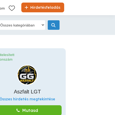
Hirdetésfeladás
kom
itelesített
fonszám
Aszfalt LGT
Összes hirdetés megtekintése
Mutasd