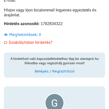
E-mail:
Hívjon vagy írjon bizalommal! Ingyenes egyeztetés és
árajánlat.
Hirdetés azonosító
: 1782834322
Megtekintések:
0
Szabálytalan hirdetés?
A hirdetővel való kapcsolatfelvételhez lépj be startapró.hu
fiókodba vagy regisztrálj gyorsan most!
Belépés / Regisztráció