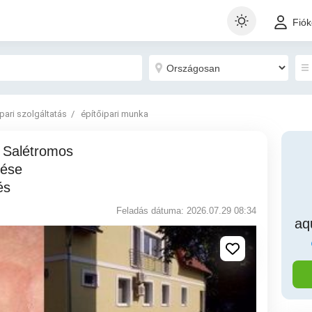
Fió
Ipari szolgáltatás
építőipari munka
lése
és
Feladás dátuma: 2026.07.29 08:34
aq