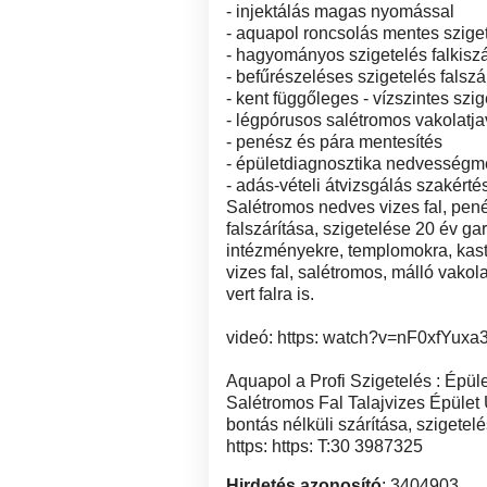
- injektálás magas nyomással
- aquapol roncsolás mentes szige
- hagyományos szigetelés falkiszá
- befűrészeléses szigetelés falszá
- kent függőleges - vízszintes szig
- légpórusos salétromos vakolatja
- penész és pára mentesítés
- épületdiagnosztika nedvességm
- adás-vételi átvizsgálás szakérté
Salétromos nedves vizes fal, pené
falszárítása, szigetelése 20 év ga
intézményekre, templomokra, kasté
vizes fal, salétromos, málló vakolat
vert falra is.
videó: https: watch?v=nF0xfYuxa
Aquapol a Profi Szigetelés : Épü
Salétromos Fal Talajvizes Épület 
bontás nélküli szárítása, szigetel
https: https: T:30 3987325
Hirdetés azonosító
: 3404903