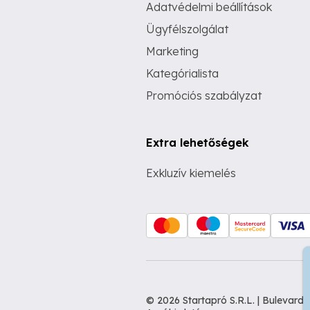
Adatvédelmi beállítások
Ügyfélszolgálat
Marketing
Kategórialista
Promóciós szabályzat
Extra lehetőségek
Exkluzív kiemelés
© 2026 Startapró S.R.L. | Bulevar