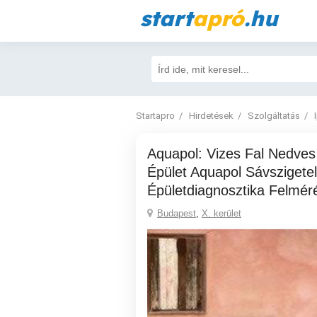
start
apró
.hu
Startapro
Hirdetések
Szolgáltatás
Aquapol: Vizes Fal Nedves Salétromos
Épület Aquapol Sávszigete
Épületdiagnosztika Felmér
Budapest
,
X. kerület