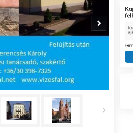
Ka
fe
Fenn