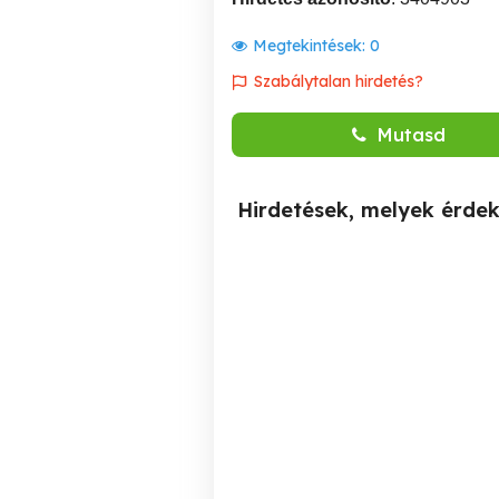
Megtekintések:
0
Szabálytalan hirdetés?
Mutasd
Hirdetések, melyek érde
Vass András szobafestő
Térkő viacolor lerakás,
mester
XVIII. kerület