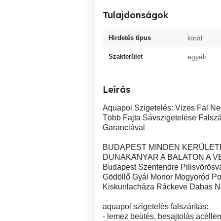
Tulajdonságok
Hirdetés típus
kínál
Szakterület
egyéb
Leírás
Aquapol Szigetelés: Vizes Fal N
Több Fajta Sávszigetelése Falszá
Garanciával
BUDAPEST MINDEN KERÜLET
DUNAKANYAR A BALATON A V
Budapest Szentendre Pilisvörös
Gödöllő Gyál Monor Mogyoród Po
Kiskunlacháza Ráckeve Dabas N
aquapol szigetelés falszárítás:
- lemez beütés, besajtolás acélle