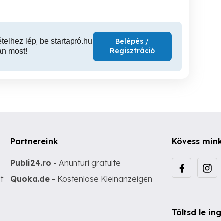
ételhez lépj be startapró.hu
Belépés /
Regisztráció
an most!
Partnereink
Kövess min
Publi24.ro
- Anunturi gratuite
t
Quoka.de
- Kostenlose Kleinanzeigen
Töltsd le i