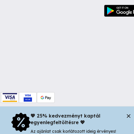
💖 25% kedvezményt kaptál
egyenlegfeltöltésre 💖
dul Dacia nr 34, Oradea 410346, Romania | Tax ID: RO44483373 -
In
Az ajánlat csak korlátozott ideig érvényes!