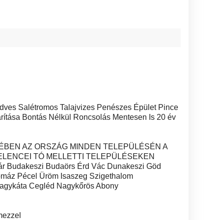
edves Salétromos Talajvizes Penészes Épület Pince
rítása Bontás Nélkül Roncsolás Mentesen Is 20 év
ÉBEN AZ ORSZÁG MINDEN TELEPÜLÉSÉN A
ELENCEI TÓ MELLETTI TELEPÜLÉSEKEN
vár Budakeszi Budaörs Érd Vác Dunakeszi Göd
máz Pécel Üröm Isaszeg Szigethalom
agykáta Cegléd Nagykőrös Abony
mezzel