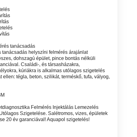
telés
rítás
rítás
etelés
vítás
érés tanácsadás
s tanácsadás helyszíni felmérés árajánlat
szes, dohszagú épület, pince bontás nélküli
ranciával. Családi-, és társasházakra,
lyokra, kúriákra is alkalmas utólagos szigetelés
 ellen: tégla, beton, szilikát, terméskő, tufa, vályog,
3M
letdiagnosztika Felmérés Injektálás Lemezelés
Utólagos Szigetelése. Salétromos, vizes, épületek
ése 20 év garanciával! Aquapol szigetelés!