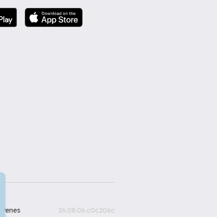
gyenes
26.08.06.c0c206c