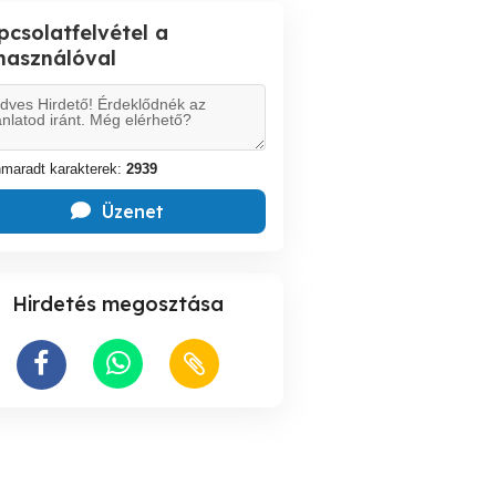
pcsolatfelvétel a
lhasználóval
maradt karakterek:
2939
Üzenet
Hirdetés megosztása