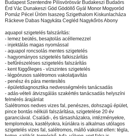
Budapest Szentendre Pilisvörösvár Budakeszi Budaörs
Érd Vác Dunakeszi Göd Gödöllő Gyál Monor Mogyoród
Pomáz Pécel Üröm Isaszeg Szigethalom Kiskunlacháza
Ráckeve Dabas Nagykáta Cegléd Nagykőrös Abony
aquapol szigetelés falszárítás:
- lemez beütés, besajtolás acéllemezzel
- injektálás magas nyomással
- aquapol roncsolás mentes szigetelés
- hagyományos szigetelés falkiszárítás
- befűrészeléses szigetelés falszárítás
- kent függőleges - vízszintes szigetelés
- légpórusos salétromos vakolatjavítás
- penész és pára mentesítés
- épületdiagnosztika nedvességmérés tanácsadás
- adás-vételi átvizsgálás szakértés tanácsadás helyszíni
felmérés árajánlat
Salétromos nedves vizes fal, penészes, dohszagú épület,
pince bontás nélküli falszárítása, szigetelése 20 év
garanciával. Családi-, és társasházakra, intézményekre,
templomokra, kastélyokra, kúriákra is alkalmas utólagos
szigetelés vizes fal, salétromos, málló vakolat ellen: tégla,
beton, szilikát, terméskő, tufa, vályog, vert falra is.