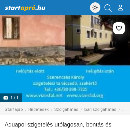
start
apró
.hu
1
/ 1
Startapro
Hirdetések
Szolgáltatás
Ipari szolgáltatás
épít
Aquapol szigetelés utólagosan, bontás és