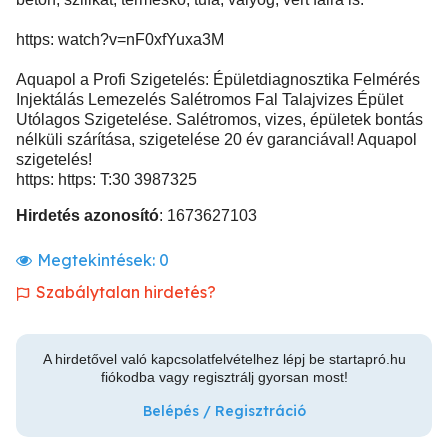
https: watch?v=nF0xfYuxa3M
Aquapol a Profi Szigetelés: Épületdiagnosztika Felmérés
Injektálás Lemezelés Salétromos Fal Talajvizes Épület
Utólagos Szigetelése. Salétromos, vizes, épületek bontás
nélküli szárítása, szigetelése 20 év garanciával! Aquapol
szigetelés!
https: https: T:30 3987325
Hirdetés azonosító
: 1673627103
Megtekintések:
0
Szabálytalan hirdetés?
A hirdetővel való kapcsolatfelvételhez lépj be startapró.hu
fiókodba vagy regisztrálj gyorsan most!
Belépés / Regisztráció