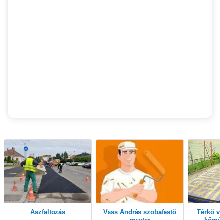
Aszfaltozás
Vass András szobafestő
Térkő viacolor lerakás,
mester
kőmű