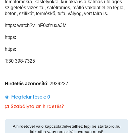
templomokra, kastélyokra, kúriákra is alkalmas utólagos
szigetelés vizes fal, salétromos, málló vakolat ellen tégla,
beton, szilikát, terméskő, tufa, vályog, vert falra is.
https: watch?v=nF0xfYuxa3M
https:
https:
T:30 398-7325
Hirdetés azonosító
: 2929227
Megtekintések:
0
Szabálytalan hirdetés?
A hirdetővel való kapcsolatfelvételhez lépj be startapró.hu
fiókodba vagy regisztrálj gyorsan most!