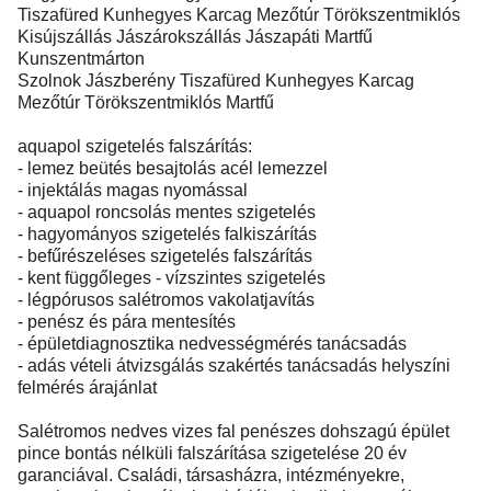
Tiszafüred Kunhegyes Karcag Mezőtúr Törökszentmiklós
Kisújszállás Jászárokszállás Jászapáti Martfű
Kunszentmárton
Szolnok Jászberény Tiszafüred Kunhegyes Karcag
Mezőtúr Törökszentmiklós Martfű
aquapol szigetelés falszárítás:
- lemez beütés besajtolás acél lemezzel
- injektálás magas nyomással
- aquapol roncsolás mentes szigetelés
- hagyományos szigetelés falkiszárítás
- befűrészeléses szigetelés falszárítás
- kent függőleges - vízszintes szigetelés
- légpórusos salétromos vakolatjavítás
- penész és pára mentesítés
- épületdiagnosztika nedvességmérés tanácsadás
- adás vételi átvizsgálás szakértés tanácsadás helyszíni
felmérés árajánlat
Salétromos nedves vizes fal penészes dohszagú épület
pince bontás nélküli falszárítása szigetelése 20 év
garanciával. Családi, társasházra, intézményekre,