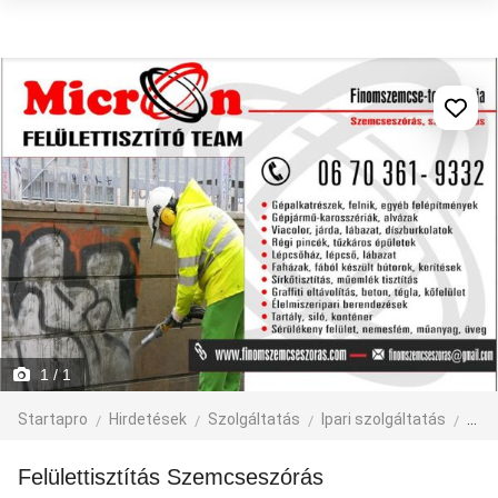
1
/ 1
Startapro
Hirdetések
Szolgáltatás
Ipari szolgáltatás
egyé
Felülettisztítás Szemcseszórás