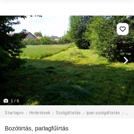
1
/ 6
Startapro
Hirdetések
Szolgáltatás
Ipari szolgáltatás
egyé
Bozótirtás, parlagfűírtás