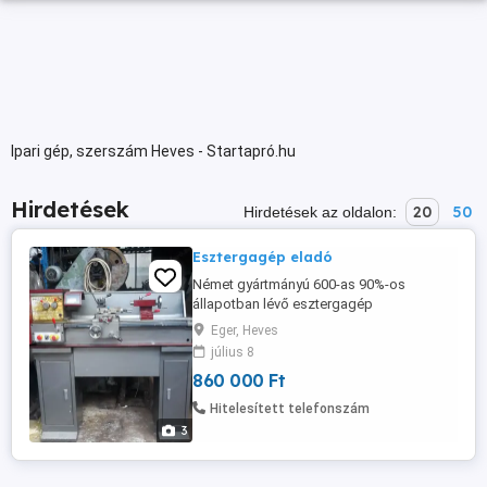
Ipari gép, szerszám Heves - Startapró.hu
Hirdetések
20
50
Hirdetések az oldalon:
Esztergagép eladó
Német gyártmányú 600-as 90%-os
állapotban lévő esztergagép
tartozékokkal eladó.
Eger, Heves
július 8
860 000 Ft
Hitelesített telefonszám
3