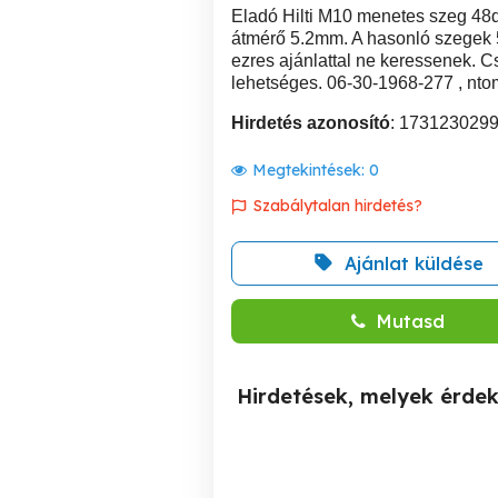
Eladó Hilti M10 menetes szeg 48
átmérő 5.2mm. A hasonló szegek 
ezres ajánlattal ne keressenek. 
lehetséges. 06-30-1968-277 , nto
Hirdetés azonosító
: 173123029
Megtekintések:
0
Szabálytalan hirdetés?
Ajánlat küldése
Mutasd
Hirdetések, melyek érde