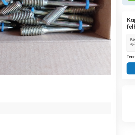
Ka
fe
Fenn