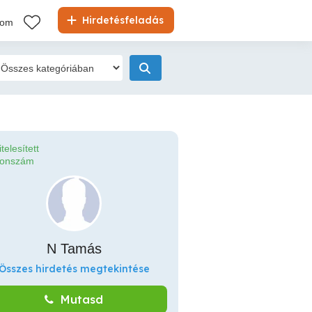
Hirdetésfeladás
kom
itelesített
fonszám
N Tamás
Összes hirdetés megtekintése
Mutasd