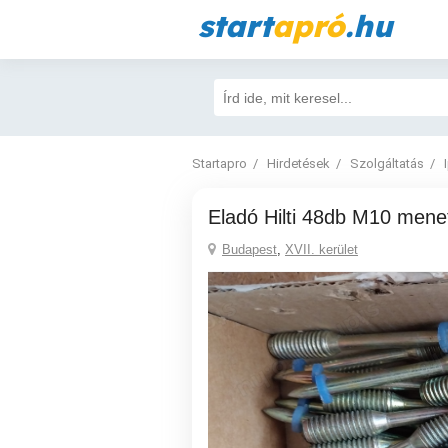
start
apró
.hu
Startapro
Hirdetések
Szolgáltatás
Eladó Hilti 48db M10 mene
Budapest
,
XVII. kerület