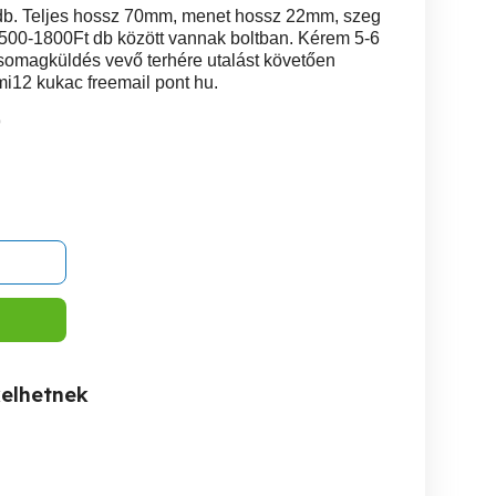
db. Teljes hossz 70mm, menet hossz 22mm, szeg
500-1800Ft db között vannak boltban. Kérem 5-6
Csomagküldés vevő terhére utalást követően
mi12 kukac freemail pont hu.
9
kelhetnek