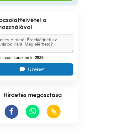
pcsolatfelvétel a
lhasználóval
maradt karakterek:
2939
Üzenet
Hirdetés megosztása