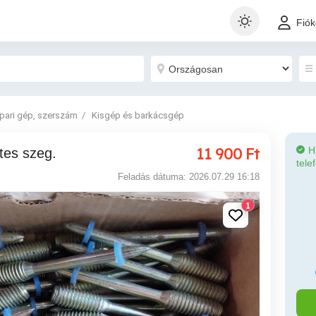
Fió
Ipari gép, szerszám
Kisgép és barkácsgép
11 900
Ft
H
tes szeg.
tele
Feladás dátuma: 2026.07.29 16:18
1