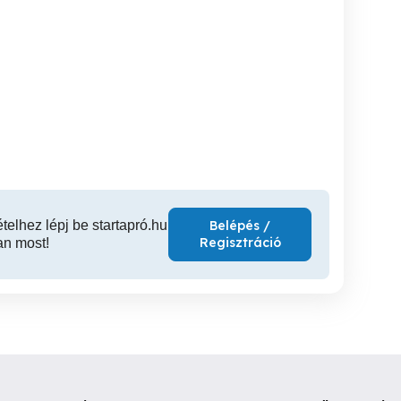
Mezőgazdasági
Táncos munkalehetőség
1055 Budapest Balassi
gépalkatrészek
azonnali kezdéssel
Bálin
Budapesten.
Marcali
I. kerület
V
1,000 Ft
ételhez lépj be startapró.hu
Belépés /
Regisztráció
an most!