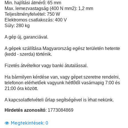
Min. hajlítási átmérő: 65 mm
Max. lemezvastagság (400 N mm2): 1,2 mm
Teljesítményfelvétel: 750 W
Elektromos csatlakozás: 400 V
Súly: 280 kg
A gép új, garanciával.
A gépek szállítása Magyarország egész területén hetente
(kedd - szerda) történik.
Fizetés átvételkor vagy banki átutalással.
Ha bármilyen kérdése van, vagy gépet szeretne rendelni,
telefonon elérhetőek vagyunk hétfőtől vasárnapig 7:00 és
21:00 óra között.
A kapcsolatfelvételi űrlap segítségével is írhat nekünk.
Hirdetés azonosító
: 1773084869
Megtekintések:
0