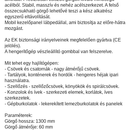
acélból. Stabil, masszív és nehéz acélszerkezet. A felső
összecsukható görgő lehetővé teszi a kész alkatrész
egyszerű eltávolítását.
Mobil kezelőpanel lábpedállal, ami biztosítja az előre-hátra
mozgást.
Az EK biztonsági irányelveinek megfelelően gyártva (CE
jelölés).
A hengerítőgép vészleállító gombbal van felszerelve.
Mit tehet egy hajlítógépen:
- Csövek és csatornák - nagy átmérőjű csövek.
- Tartályok, konténerek és hordók - hengeres héjak ipari
használatra.
- Szellőzés - szellőzőcsövek, könyökök és spirálcsövek.
- Konzolok és ívek - szerkezeti elemek, korlátok, íves
szerkezetek.
- Gépburkolatok - lekerekített lemezburkolatok és panelek
Paraméterek:
Görgő hossza: 1300 mm
Görgő átmérője: 60 mm