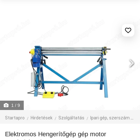
1
/ 9
Startapro
Hirdetések
Szolgáltatás
Ipari gép, szerszám
Fé
Elektromos Hengerítőgép gép motor