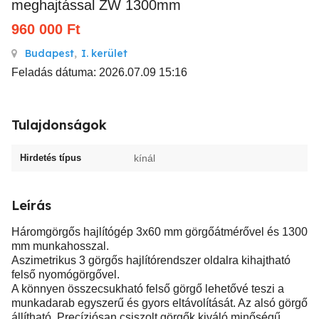
meghajtással ZW 1300mm
960 000
Ft
Budapest
,
I. kerület
Feladás dátuma: 2026.07.09 15:16
Tulajdonságok
Hirdetés típus
kínál
Leírás
Háromgörgős hajlítógép 3x60 mm görgőátmérővel és 1300
mm munkahosszal.
Aszimetrikus 3 görgős hajlítórendszer oldalra kihajtható
felső nyomógörgővel.
A könnyen összecsukható felső görgő lehetővé teszi a
munkadarab egyszerű és gyors eltávolítását. Az alsó görgő
állítható. Precíziósan csiszolt görgők kiváló minőségű