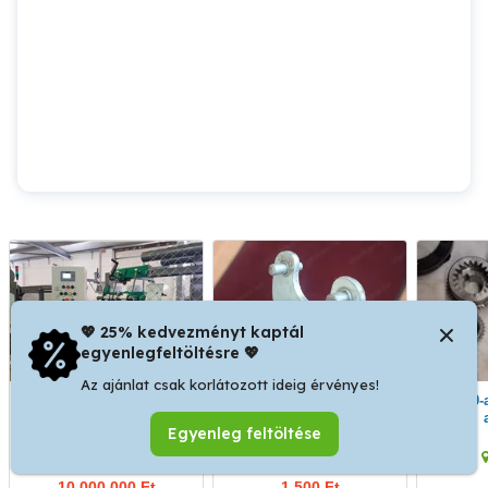
💖 25% kedvezményt kaptál
egyenlegfeltöltésre 💖
Az ajánlat csak korlátozott ideig érvényes!
drótfonógép automata
Flex körmösulcs NYH
E-400-as esztergagép
eladó
Egyenleg feltöltése
Nyíregyháza
Nyíregyháza
10,000,000 Ft
1,500 Ft