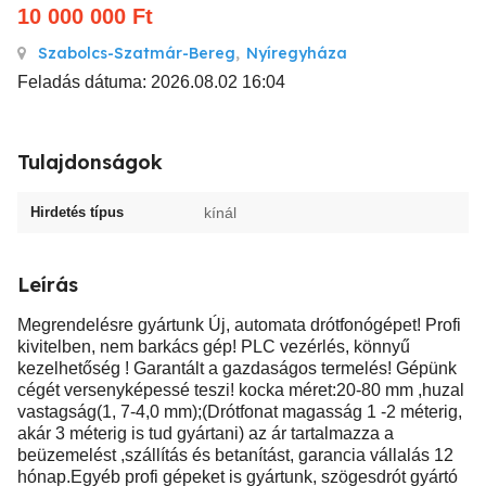
10 000 000
Ft
Szabolcs-Szatmár-Bereg
,
Nyíregyháza
Feladás dátuma: 2026.08.02 16:04
Tulajdonságok
Hirdetés típus
kínál
Leírás
Megrendelésre gyártunk Új, automata drótfonógépet! Profi
kivitelben, nem barkács gép! PLC vezérlés, könnyű
kezelhetőség ! Garantált a gazdaságos termelés! Gépünk
cégét versenyképessé teszi! kocka méret:20-80 mm ,huzal
vastagság(1, 7-4,0 mm);(Drótfonat magasság 1 -2 méterig,
akár 3 méterig is tud gyártani) az ár tartalmazza a
beüzemelést ,szállítás és betanítást, garancia vállalás 12
hónap.Egyéb profi gépeket is gyártunk, szögesdrót gyártó