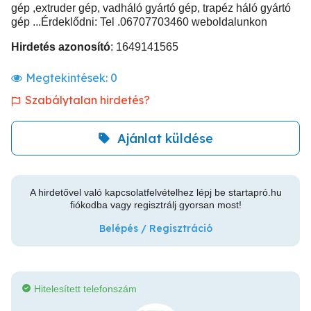
gép ,extruder gép, vadháló gyártó gép, trapéz háló gyártó
gép ...Érdeklődni: Tel .06707703460 weboldalunkon
Hirdetés azonosító
: 1649141565
Megtekintések:
0
Szabálytalan hirdetés?
Ajánlat küldése
A hirdetővel való kapcsolatfelvételhez lépj be startapró.hu
fiókodba vagy regisztrálj gyorsan most!
Belépés / Regisztráció
Hitelesített telefonszám