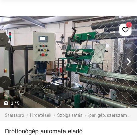
1
1
/ 5
Startapro
Hirdetések
Szolgáltatás
Ipari gép, szerszám
Fé
drótfonógép automata eladó