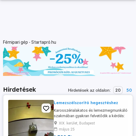
Fémipari gép - Startapró.hu
Hirdetések
20
50
Hirdetések az oldalon:
Lemezszélszorító hegesztéshez
Karosszérialakatos és lemezmegmunkáló
szakmában gyakran felvetődik a kérdés:
hogyan lehet két lemezt élében
XIX. kerület, Budapest
hegeszteni akár több cm hosszban. Erre a
május 25
problémára ad megoldást ez a kis szorító