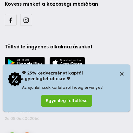
Kövess minket a közösségi médiában
Töltsd le ingyenes alkalmazásunkat
💖 25% kedvezményt kaptál
egyenlegfeltöltésre 💖
Az ajánlat csak korlátozott ideig érvényes!
© 2026 Startapró S.R.L. | Bulevardul Dacia nr 34, Oradea
Egyenleg feltöltése
410346, Romania | Tax ID: RO44483373 -
Ingyenes
Apróhirdetés
26.08.06.c0c206c