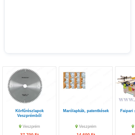
Körfűrészlapok
Marólapkák, patentkések
Faipar
Veszprémből
Veszprém
Veszprém
37,700 Ft
14,600 Ft
8