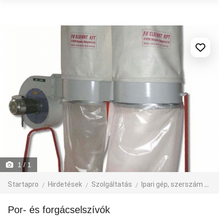
1
/ 1
Startapro
Hirdetések
Szolgáltatás
Ipari gép, szerszám
Fa
Por- és forgácselszívók