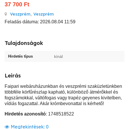
37 700
Ft
Veszprém
,
Veszprém
Feladás dátuma: 2026.08.04 11:59
Tulajdonságok
Hirdetés típus
kínál
Leírás
Faipari webáruházunkban és veszprémi szaküzletünkben
többféle körfűrészlap kapható, különböző átmérőkkel és
fogszámokkal, váltófogas vagy trapéz-geyenes kivitelben,
vídiás fogazattal. Akár krómbevonattal is kérhető!
Hirdetés azonosító
: 1748518522
Megtekintések:
0