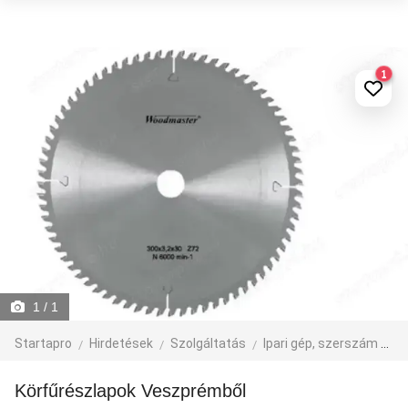
1
1
/ 1
Startapro
Hirdetések
Szolgáltatás
Ipari gép, szerszám
Fa
Körfűrészlapok Veszprémből