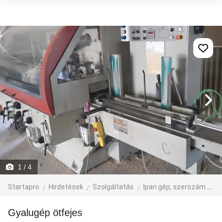
1
/ 4
Startapro
Hirdetések
Szolgáltatás
Ipari gép, szerszám
Fa
Gyalugép ötfejes