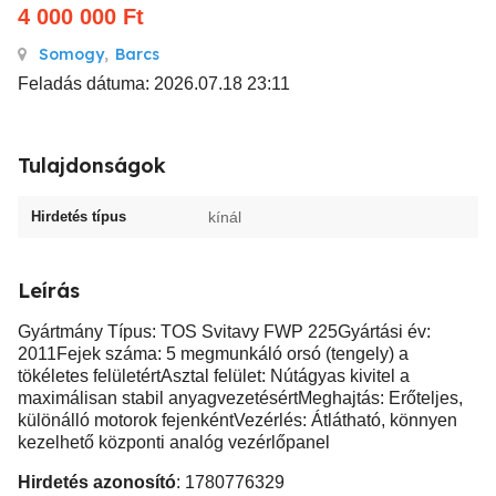
4 000 000
Ft
Somogy
,
Barcs
Feladás dátuma: 2026.07.18 23:11
Tulajdonságok
Hirdetés típus
kínál
Leírás
Gyártmány Típus: TOS Svitavy FWP 225Gyártási év:
2011Fejek száma: 5 megmunkáló orsó (tengely) a
tökéletes felületértAsztal felület: Nútágyas kivitel a
maximálisan stabil anyagvezetésértMeghajtás: Erőteljes,
különálló motorok fejenkéntVezérlés: Átlátható, könnyen
kezelhető központi analóg vezérlőpanel
Hirdetés azonosító
: 1780776329