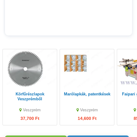
Körfűrészlapok
Marólapkák, patentkések
Faipar
Veszprémből
Veszprém
Veszprém
37,700 Ft
14,600 Ft
8