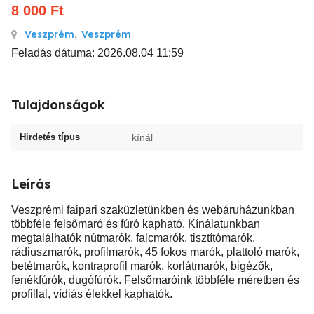
8 000
Ft
Veszprém
,
Veszprém
Feladás dátuma: 2026.08.04 11:59
Tulajdonságok
Hirdetés típus
kínál
Leírás
Veszprémi faipari szaküzletünkben és webáruházunkban
többféle felsőmaró és fúró kapható. Kínálatunkban
megtalálhatók nútmarók, falcmarók, tisztítómarók,
rádiuszmarók, profilmarók, 45 fokos marók, plattoló marók,
betétmarók, kontraprofil marók, korlátmarók, bigézők,
fenékfúrók, dugófúrók. Felsőmaróink többféle méretben és
profillal, vídiás élekkel kaphatók.