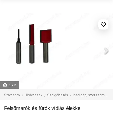
1
/ 3
Startapro
Hirdetések
Szolgáltatás
Ipari gép, szerszám
Fa
Felsőmarók és fúrók vídiás élekkel