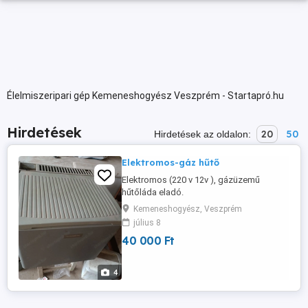
Élelmiszeripari gép Kemeneshogyész Veszprém - Startapró.hu
Hirdetések
20
50
Hirdetések az oldalon:
Elektromos-gáz hűtő
Elektromos (220 v 12v ), gázüzemű
hűtőláda eladó.
Kemeneshogyész, Veszprém
július 8
40 000 Ft
4