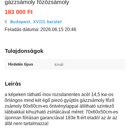
gázzsámoly főzőzsámoly
183 000
Ft
Budapest
,
XVIII. kerület
Feladás dátuma: 2026.06.15 20:46
Tulajdonságok
Hirdetés típus
kínál
Leírás
a képeken látható inox rozsdanentes acél 14,5 kw-os
őrlángos mind két égő piezó gyújtós gázzsámoly főző
zsámoly 60x60cm-es őntvénylappal állitható szintező
lábbakkal kihuzható zsírtálcával méret: 70x60x50cm-es
újonnan fóliásan garanciával 183e ft-ért eladó! az ár az
áfát nem tartalmazza!