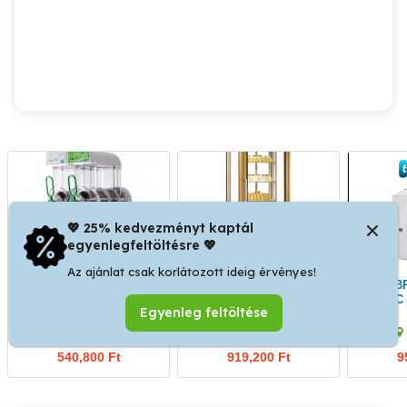
💖 25% kedvezményt kaptál
egyenlegfeltöltésre 💖
Az ajánlat csak korlátozott ideig érvényes!
Akció! bras quark 2
Eladó tecfrigo prisma
Eladó BREMA G 160 A-W
jégkása gép
400 tnv-pg álló kör
HC 
Egyenleg feltöltése
üvegpolcos süteményes
hűtő
IV. kerület
IV. kerület
540,800 Ft
919,200 Ft
9