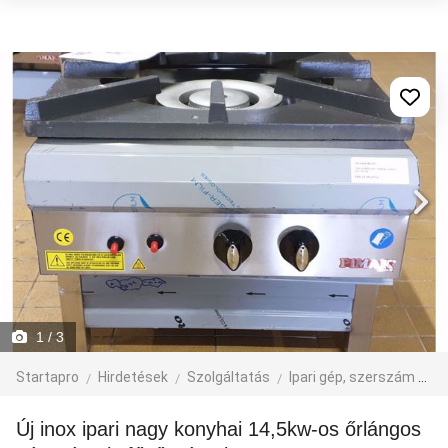
1
/ 3
Startapro
Hirdetések
Szolgáltatás
Ipari gép, szerszám
Él
új inox ipari nagy konyhai 14,5kw-os őrlángos