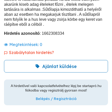
akarúnk kiseb adag ételeket főzni , ételek melegen
tartására is alkalmas .Sűtőlapja kimozditható a helyéről
aban az esetben ha megakarjuk tísztítani . A sűtőlapról
nem folyíik le a hus leve vagy zsirja körbe egy keret van
ráépítve eből a célból .
Hirdetés azonosító
: 1662308334
Megtekintések:
0
Szabálytalan hirdetés?
Ajánlat küldése
A hirdetővel való kapcsolatfelvételhez lépj be startapró.hu
fiókodba vagy regisztrálj gyorsan most!
Belépés / Regisztráció