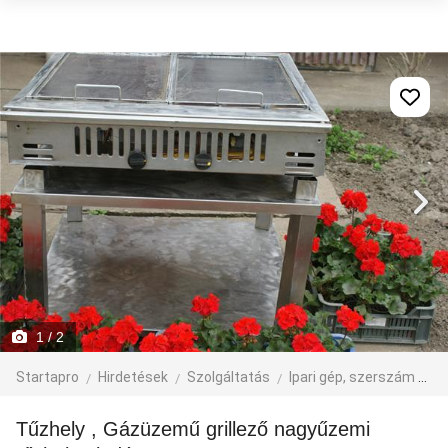
1
/ 2
Startapro
Hirdetések
Szolgáltatás
Ipari gép, szerszám
Él
Tűzhely , Gázüzemű grillező nagyűzemi