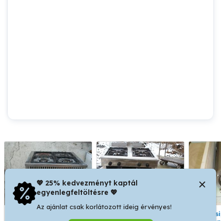
💖 25% kedvezményt kaptál
egyenlegfeltöltésre 💖
Az ajánlat csak korlátozott ideig érvényes!
Nagyüzemi gáztűzhely
Tűzhely Nagyűzemi
Húsipari gép,hús