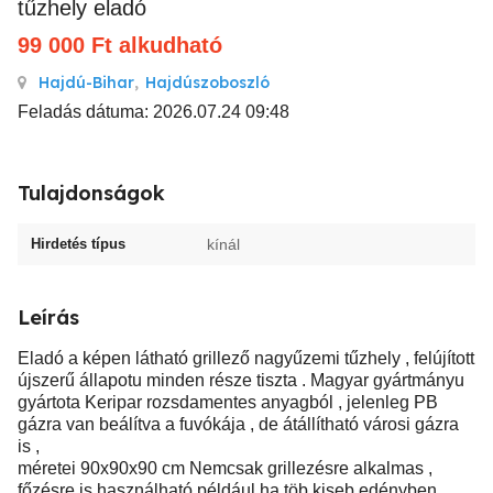
tűzhely eladó
99 000
Ft
alkudható
Hajdú-Bihar
,
Hajdúszoboszló
Feladás dátuma: 2026.07.24 09:48
Tulajdonságok
Hirdetés típus
kínál
Leírás
Eladó a képen látható grillező nagyűzemi tűzhely , felújított
újszerű állapotu minden része tiszta . Magyar gyártmányu
gyártota Keripar rozsdamentes anyagból , jelenleg PB
gázra van beálítva a fuvókája , de átállítható városi gázra
is ,
méretei 90x90x90 cm Nemcsak grillezésre alkalmas ,
főzésre is használható például ha töb kiseb edényben