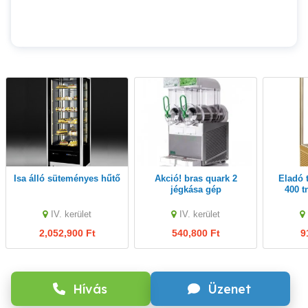
Isa álló süteményes hűtő
Akció! bras quark 2
Eladó tecfrigo prisma
jégkása gép
400 t
üvegpol
IV. kerület
IV. kerület
2,052,900 Ft
540,800 Ft
9
Hívás
Üzenet