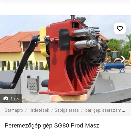
1
/ 5
Startapro
Hirdetések
Szolgáltatás
Ipari gép, szerszám
Él
Peremezőgép gép SG80 Prod-Masz