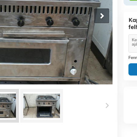
Ka
fe
Fenn