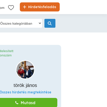
Hirdetésfeladás
kom
itelesített
fonszám
török jános
Összes hirdetés megtekintése
Mutasd