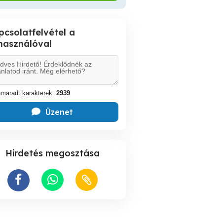
pcsolatfelvétel a
lhasználóval
maradt karakterek:
2939
Üzenet
Hirdetés megosztása