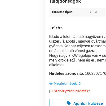
Tulajdonságok
Hirdetés típus
kínál
Leírás
Eladó a fotón látható nagyüzemi , 
ujszerü álapotú , magyar gyártmá
gyártota Keripar teljesen rozsdam
de átalakítható városí gázra .
Négy nagy 7 KW égőfeje van + sűtő
mely örök életű , nem ég el , ne
alkalmas .
Hirdetés azonosító
: 166230717
Megtekintések:
0
Szabálytalan hirdetés?
Ajánlat küldése