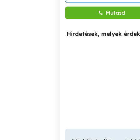
Mutasd
Hirdetések, melyek érde
Tűzhely , Gázüzemű
Tű
grillező nagyűzemi tűzhely
fel
eladó
Hajdúszoboszló
99,000 Ft