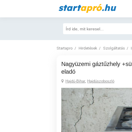
start
apró
.hu
Startapro
Hirdetések
Szolgáltatás
Nagyüzemi gáztűzhely +sütővel felújiíott
eladó
Hajdú-Bihar
,
Hajdúszoboszló