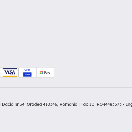
dul Dacia nr 34, Oradea 410346, Romania | Tax ID: RO44483373 -
In