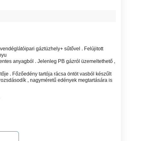
vendéglátóipari gáztüzhely+ sűtővel . Felújitott
nyu
entes anyagból . Jelenleg PB gázról üzemeltethető ,
je . Főzőedény tartója rácsa öntöt vasból készűlt
m rozsdásodík , nagyméretű edények megtartására is
6