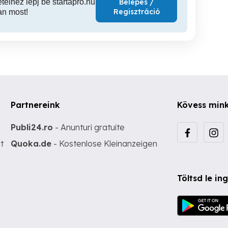
ételhez lépj be startapró.hu
Belépés /
Regisztráció
an most!
Partnereink
Kövess min
Publi24.ro
- Anunturi gratuite
t
Quoka.de
- Kostenlose Kleinanzeigen
Töltsd le i