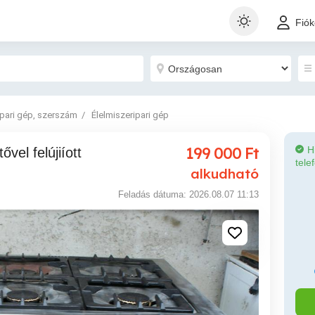
Fió
Ipari gép, szerszám
Élelmiszeripari gép
199 000
Ft
H
tele
alkudható
Feladás dátuma: 2026.08.07 11:13