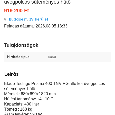
üvegpolcos süteményes hűtő
919 200
Ft
Budapest
,
IV. kerület
Feladás dátuma: 2026.08.05 13:33
Tulajdonságok
Hirdetés típus
kínál
Leírás
Eladó Tecfrigo Prisma 400 TNV-PG álló kör üvegpolcos
süteményes hűtő
Méretek: 680x690x1820 mm
Hűtési tartomány: +4 +10 C
Kapacitás: 400 liter
Tömeg : 168 kg
Áram felvétel: 590 W