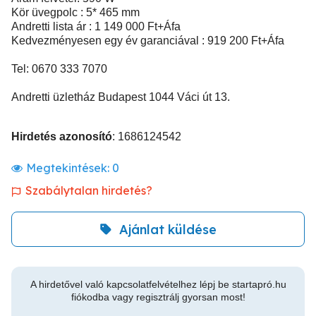
Kör üvegpolc : 5* 465 mm
Andretti lista ár : 1 149 000 Ft+Áfa
Kedvezményesen egy év garanciával : 919 200 Ft+Áfa
Tel: 0670 333 7070
Andretti üzletház Budapest 1044 Váci út 13.
Hirdetés azonosító
: 1686124542
Megtekintések:
0
Szabálytalan hirdetés?
Ajánlat küldése
A hirdetővel való kapcsolatfelvételhez lépj be startapró.hu
fiókodba vagy regisztrálj gyorsan most!