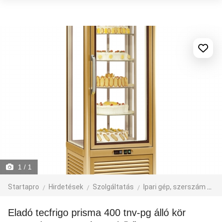
1
/ 1
Startapro
Hirdetések
Szolgáltatás
Ipari gép, szerszám
Él
Eladó tecfrigo prisma 400 tnv-pg álló kör