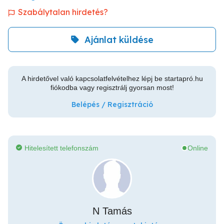
Szabálytalan hirdetés?
Ajánlat küldése
A hirdetővel való kapcsolatfelvételhez lépj be startapró.hu
fiókodba vagy regisztrálj gyorsan most!
Belépés / Regisztráció
Hitelesített telefonszám
Online
N Tamás