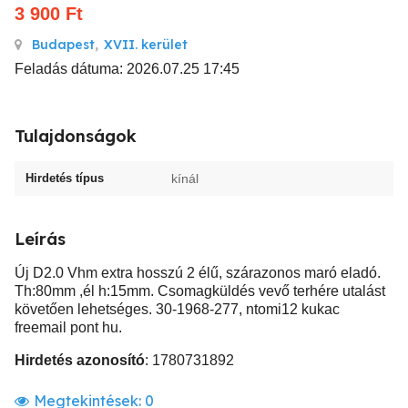
3 900
Ft
Budapest
,
XVII. kerület
Feladás dátuma: 2026.07.25 17:45
Tulajdonságok
Hirdetés típus
kínál
Leírás
Új D2.0 Vhm extra hosszú 2 élű, szárazonos maró eladó.
Th:80mm ,él h:15mm. Csomagküldés vevő terhére utalást
követően lehetséges. 30-1968-277, ntomi12 kukac
freemail pont hu.
Hirdetés azonosító
: 1780731892
Megtekintések:
0