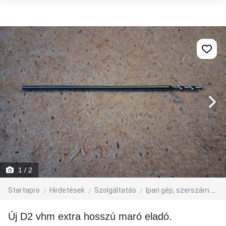
1
/ 2
Startapro
Hirdetések
Szolgáltatás
Ipari gép, szerszám
eg
Új D2 vhm extra hosszú maró eladó.