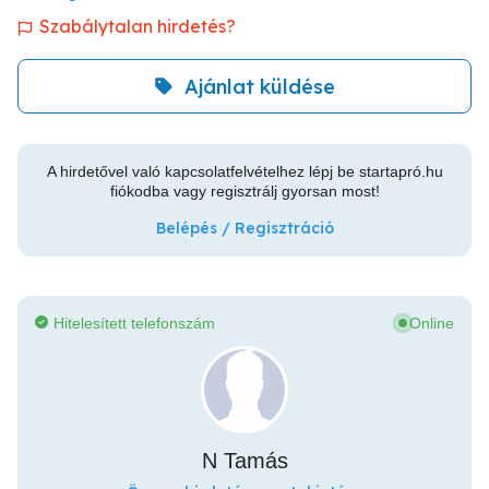
Szabálytalan hirdetés?
Ajánlat küldése
A hirdetővel való kapcsolatfelvételhez lépj be startapró.hu
fiókodba vagy regisztrálj gyorsan most!
Belépés / Regisztráció
Hitelesített telefonszám
Online
N Tamás