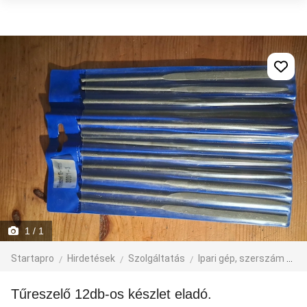
1
/ 1
Startapro
Hirdetések
Szolgáltatás
Ipari gép, szerszám
eg
Tűreszelő 12db-os készlet eladó.