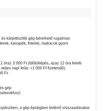
és kárpittisztító gép bérelhető rugalmas
terek, kanapék, fotelek, matracok gyors
óra): 3 000 Ft (Időtúllépés, azaz 12 óra feletti
eljes napi felár, +1 000 Ft fizetendő).
00 Ft.
lis gép
, bútorokhoz)
készpénzben, a gép épségben történő visszaadásakor