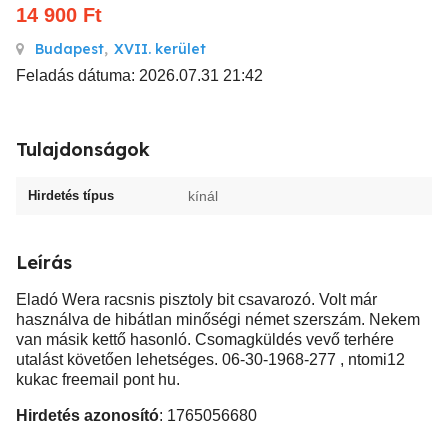
14 900
Ft
Budapest
,
XVII. kerület
Feladás dátuma: 2026.07.31 21:42
Tulajdonságok
Hirdetés típus
kínál
Leírás
Eladó Wera racsnis pisztoly bit csavarozó. Volt már
használva de hibátlan minőségi német szerszám. Nekem
van másik kettő hasonló. Csomagküldés vevő terhére
utalást követően lehetséges. 06-30-1968-277 , ntomi12
kukac freemail pont hu.
Hirdetés azonosító
: 1765056680