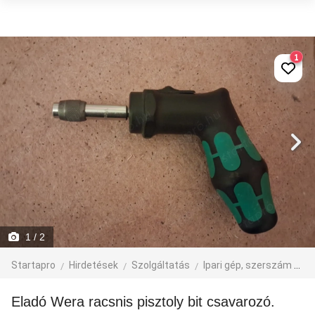
1
1
/ 2
Startapro
Hirdetések
Szolgáltatás
Ipari gép, szerszám
eg
Eladó Wera racsnis pisztoly bit csavarozó.