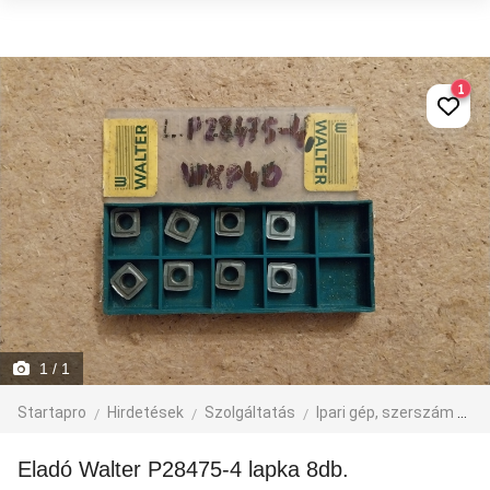
1
1
/ 1
Startapro
Hirdetések
Szolgáltatás
Ipari gép, szerszám
eg
Eladó Walter P28475-4 lapka 8db.