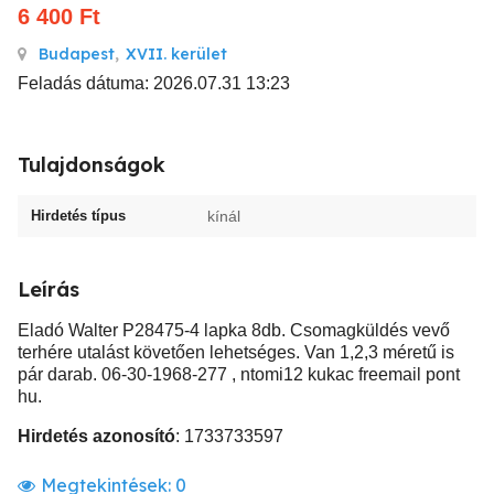
6 400
Ft
Budapest
,
XVII. kerület
Feladás dátuma: 2026.07.31 13:23
Tulajdonságok
Hirdetés típus
kínál
Leírás
Eladó Walter P28475-4 lapka 8db. Csomagküldés vevő
terhére utalást követően lehetséges. Van 1,2,3 méretű is
pár darab. 06-30-1968-277 , ntomi12 kukac freemail pont
hu.
Hirdetés azonosító
: 1733733597
Megtekintések:
0