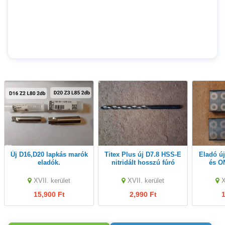
Új D16,D20 lapkás marók
Titex Plus új D7.8 HSS-E
Eladó új Garant ONEU05
eladók.
nitridált hosszú fúró
és O
eladó.
XVII. kerület
XVII. kerület
X
15,900 Ft
2,990 Ft
1