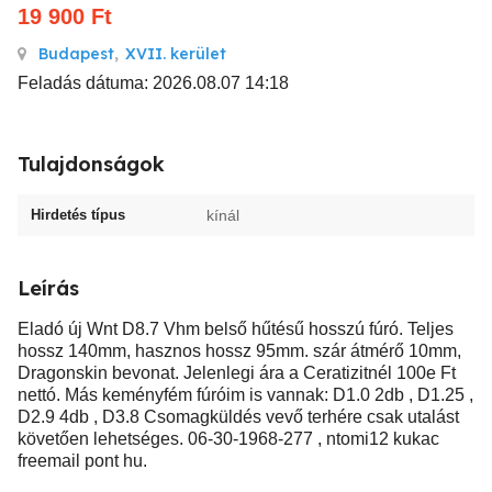
19 900
Ft
Budapest
,
XVII. kerület
Feladás dátuma: 2026.08.07 14:18
Tulajdonságok
Hirdetés típus
kínál
Leírás
Eladó új Wnt D8.7 Vhm belső hűtésű hosszú fúró. Teljes
hossz 140mm, hasznos hossz 95mm. szár átmérő 10mm,
Dragonskin bevonat. Jelenlegi ára a Ceratizitnél 100e Ft
nettó. Más keményfém fúróim is vannak: D1.0 2db , D1.25 ,
D2.9 4db , D3.8 Csomagküldés vevő terhére csak utalást
követően lehetséges. 06-30-1968-277 , ntomi12 kukac
freemail pont hu.