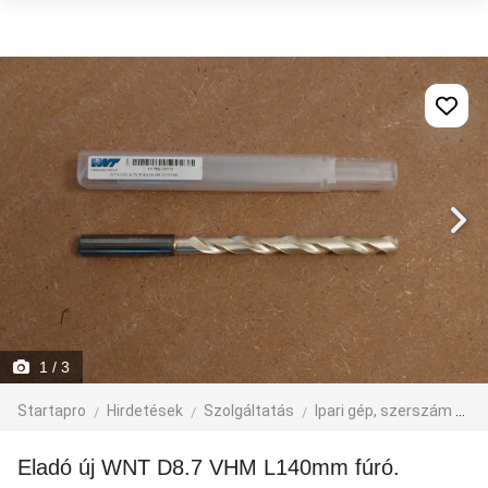
1
/ 3
Startapro
Hirdetések
Szolgáltatás
Ipari gép, szerszám
eg
Eladó új WNT D8.7 VHM L140mm fúró.