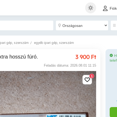
Fió
Ipari gép, szerszám
egyéb ipari gép, szerszám
3 900
Ft
H
tra hosszú fúró.
tele
Feladás dátuma: 2026.08.01 11:15
1