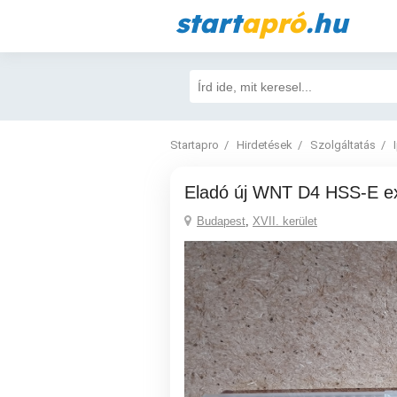
start
apró
.hu
Startapro
Hirdetések
Szolgáltatás
Eladó új WNT D4 HSS-E ex
Budapest
,
XVII. kerület