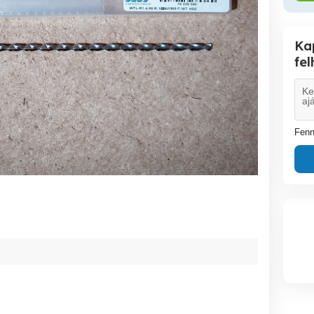
Ka
fe
Fenn