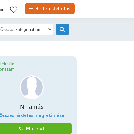
Hirdetésfeladás
kom
itelesített
fonszám
N Tamás
Összes hirdetés megtekintése
Mutasd