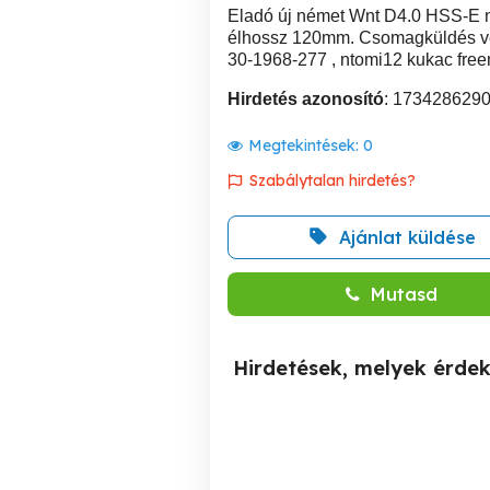
Eladó új német Wnt D4.0 HSS-E ni
élhossz 120mm. Csomagküldés vev
30-1968-277 , ntomi12 kukac free
Hirdetés azonosító
: 173428629
Megtekintések:
0
Szabálytalan hirdetés?
Ajánlat küldése
Mutasd
Hirdetések, melyek érde