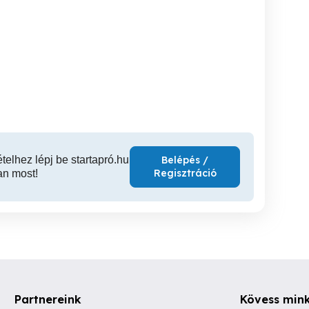
Eladó WNT hűtőfúvóka
Eladó 2db új WNT D6 VHM
maró D32 szárral.
max -46 C fok-ig hűt.
1 élű n
e
XVII. kerület
XVII. kerület
XVI
11,900 Ft
99,000 Ft
9,
ételhez lépj be startapró.hu
Belépés /
Regisztráció
an most!
Partnereink
Kövess min