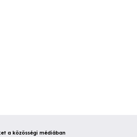
Eladó megmaradt
Eladó új WNT ROGX20
agyoló maró
minőségi menetfúrók
lapka,ár 5db
gyben.
egyben.
I. kerület
XVII. kerület
XVII. kerül
500 Ft
19,900 Ft
15,000 Ft
ket a közösségi médiában