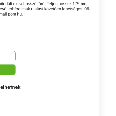
tridált extra hosszú fúró. Teljes hosssz:175mm,
ő terhére csak utalást követően lehetséges. 06-
mail pont hu.
0
kelhetnek