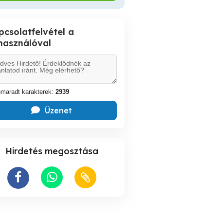
pcsolatfelvétel a
lhasználóval
maradt karakterek:
2939
Üzenet
Hirdetés megosztása