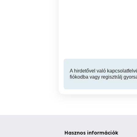
Új WNT D12 VHM 4 élű
Eladó D36 HSS-E8 simító
150mm hosszú Ti1000
maró.
XVII. kerület
34,900 Ft
A hirdetővel való kapcsolatfelv
fiókodba vagy regisztrálj gyors
Hasznos információk