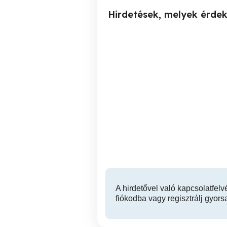
Hirdetések, melyek érde
Új WNT D12 VHM 4 élű
Eladó D36 HSS-E8 simító
150mm hosszú Ti1000
maró.
XVII. kerület
34,900 Ft
A hirdetővel való kapcsolatfelv
fiókodba vagy regisztrálj gyors