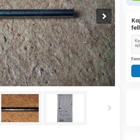
Ka
fe
Fenn