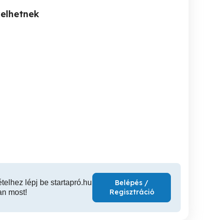
kelhetnek
Eladó WNT hűtőfúvóka
Eladó 2db új WNT D6 VHM
maró D32 szárral.
max -46 C fok-ig hűt.
1 élű n
e
XVII. kerület
XVII. kerület
XVI
11,900 Ft
99,000 Ft
9,
ételhez lépj be startapró.hu
Belépés /
Regisztráció
an most!