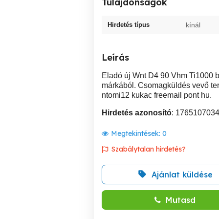
Tulajdonságok
Hirdetés típus
kínál
Leírás
Eladó új Wnt D4 90 Vhm Ti1000 
márkából. Csomagküldés vevő terh
ntomi12 kukac freemail pont hu.
Hirdetés azonosító
: 176510703
Megtekintések:
0
Szabálytalan hirdetés?
Ajánlat küldése
Mutasd