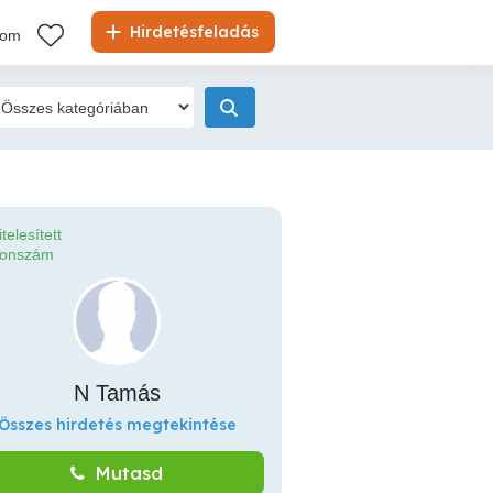
Hirdetésfeladás
kom
itelesített
fonszám
N Tamás
Összes hirdetés megtekintése
Mutasd