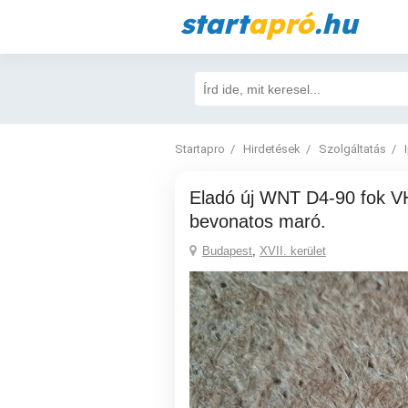
start
apró
.hu
Startapro
Hirdetések
Szolgáltatás
Eladó új WNT D4-90 fok VHM Ti1000
bevonatos maró.
Budapest
,
XVII. kerület