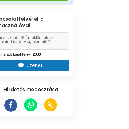
pcsolatfelvétel a
lhasználóval
maradt karakterek:
2939
Üzenet
Hirdetés megosztása