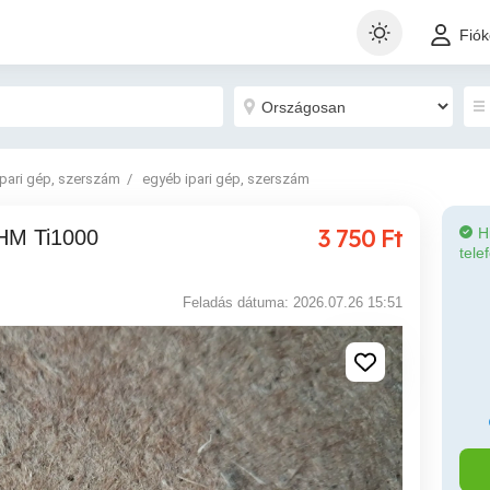
Fió
Ipari gép, szerszám
egyéb ipari gép, szerszám
3 750
Ft
H
tele
Feladás dátuma: 2026.07.26 15:51