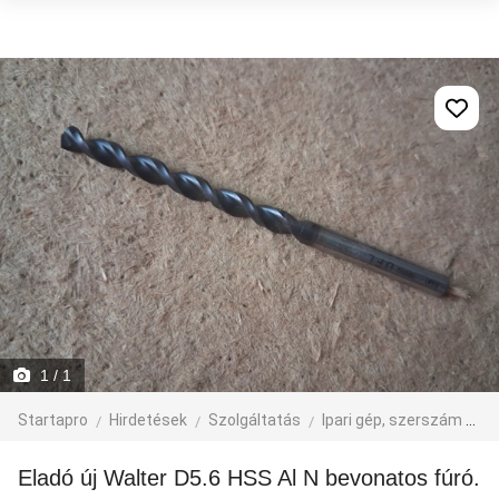
1
/ 1
Startapro
Hirdetések
Szolgáltatás
Ipari gép, szerszám
eg
Eladó új Walter D5.6 HSS Al N bevonatos fúró.