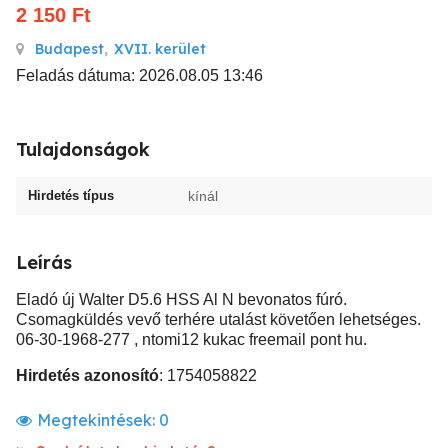
2 150
Ft
Budapest
,
XVII. kerület
Feladás dátuma: 2026.08.05 13:46
Tulajdonságok
Hirdetés típus
kínál
Leírás
Eladó új Walter D5.6 HSS Al N bevonatos fúró.
Csomagküldés vevő terhére utalást követően lehetséges.
06-30-1968-277 , ntomi12 kukac freemail pont hu.
Hirdetés azonosító
: 1754058822
Megtekintések:
0