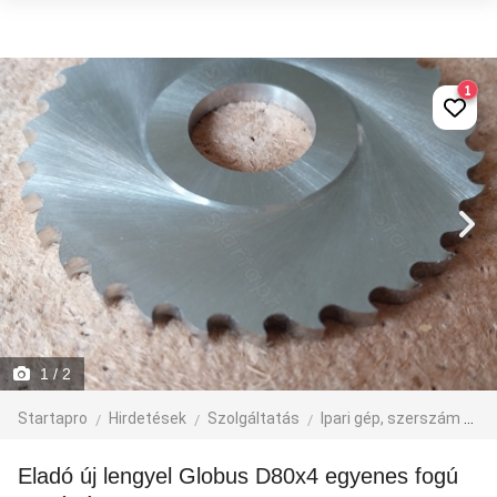
1
1
/ 2
Startapro
Hirdetések
Szolgáltatás
Ipari gép, szerszám
eg
Eladó új lengyel Globus D80x4 egyenes fogú