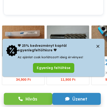
💖 25% kedvezményt kaptál
egyenlegfeltöltésre 💖
Az ajánlat csak korlátozott ideig érvényes!
Új WNT D12 VHM 4 élű
Eladó D36 HSS-E8 simító
Eladó WNT hűtőfúvóka
150mm hosszú Ti1000
maró D32 szárral.
max -4
Egyenleg feltöltése
maró.
XVII. kerület
XVII. kerület
X
34,900 Ft
11,900 Ft
9
Hívás
Üzenet