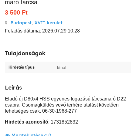
maró tárcsa.
3 500
Ft
Budapest
,
XVII. kerület
Feladás dátuma: 2026.07.29 10:28
Tulajdonságok
Hirdetés típus
kínál
Leírás
Eladó új D80x4 HSS egyenes fogazású tárcsamaró D22
csapra. Csomagküldés vevő terhére utalást követően
lehetséges csak. 06-30-1968-277
Hirdetés azonosító
: 1731852832
Megtekintések:
0