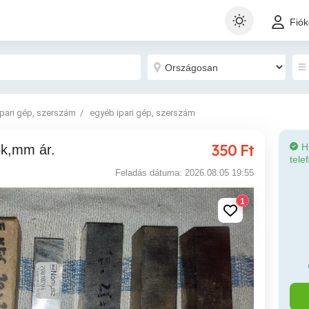
Fió
Ipari gép, szerszám
egyéb ipari gép, szerszám
350
Ft
H
ok,mm ár.
tele
Feladás dátuma: 2026.08.05 19:55
1