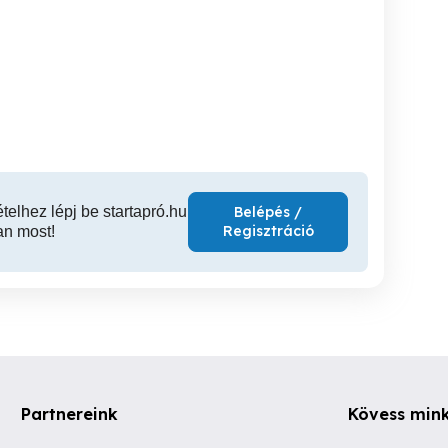
Eladó új D8 VHM 4 élű
Eladó alu 7075 hasáb
vonatos maró egyben.
bevonatos maró.
nyeran
XVII. kerület
XVII. kerület
XVI
5,900 Ft
4,900 Ft
59
ételhez lépj be startapró.hu
Belépés /
Regisztráció
an most!
Partnereink
Kövess min