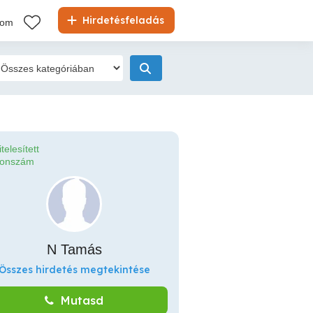
Hirdetésfeladás
kom
itelesített
fonszám
N Tamás
Összes hirdetés megtekintése
Mutasd