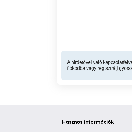
Eladó Gühring M16 csavart
Eladó 2db új D6 VHM 4 élű
menetfúró.
be
XVII. kerület
4,500 Ft
A hirdetővel való kapcsolatfelv
fiókodba vagy regisztrálj gyors
Hasznos információk