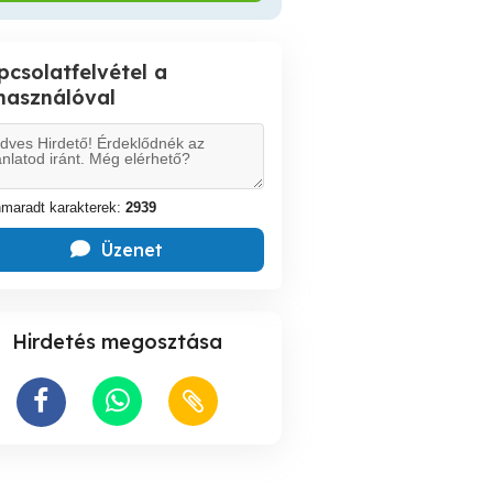
pcsolatfelvétel a
lhasználóval
maradt karakterek:
2939
Üzenet
Hirdetés megosztása