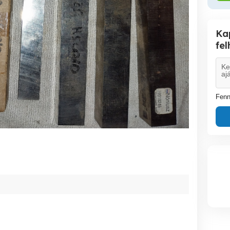
Ka
fe
Fenn