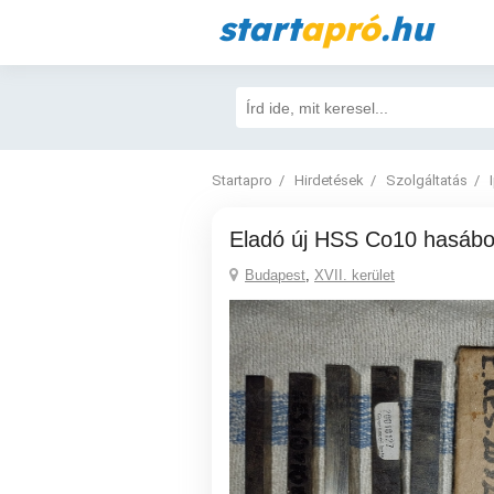
start
apró
.hu
Startapro
Hirdetések
Szolgáltatás
Eladó új HSS Co10 hasáb
Budapest
,
XVII. kerület