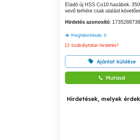
Eladó új HSS Co10 hasábok. 350F
vevő terhére csak utalást követőe
Hirdetés azonosító
: 173528873
Megtekintések:
0
Szabálytalan hirdetés?
Ajánlat küldése
Mutasd
Hirdetések, melyek érde