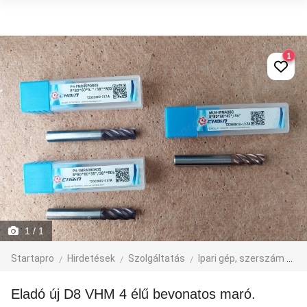
1
1
/ 1
Startapro
Hirdetések
Szolgáltatás
Ipari gép, szerszám
eg
Eladó új D8 VHM 4 élű bevonatos maró.