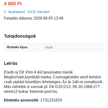
4 900
Ft
Budapest
,
XVII. kerület
Feladás dátuma: 2026.08.05 13:46
Tulajdonságok
Hirdetés típus
kínál
Leírás
Eladó új D8 Vhm 4 élű bevonatos marók.
Megbízható,kipróbált márka. Csomagküldés vevő terhére
csak utalást követően lehetséges. Az ár 1db-ra vonatkozik.
Más méretek is vannak pl: D6 D10 D12. 06-30-1968-277 ,
ntomi12 kukac freemail pont hu.
Hirdetés azonosító
: 1731231829