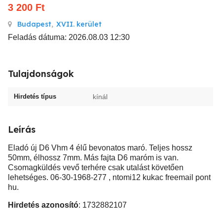
3 200
Ft
Budapest
,
XVII. kerület
Feladás dátuma: 2026.08.03 12:30
Tulajdonságok
Hirdetés típus
kínál
Leírás
Eladó új D6 Vhm 4 élű bevonatos maró. Teljes hossz
50mm, élhossz 7mm. Más fajta D6 maróm is van.
Csomagküldés vevő terhére csak utalást követően
lehetséges. 06-30-1968-277 , ntomi12 kukac freemail pont
hu.
Hirdetés azonosító
: 1732882107