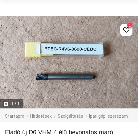
1
1
/ 1
Startapro
Hirdetések
Szolgáltatás
Ipari gép, szerszám
eg
Eladó új D6 VHM 4 élű bevonatos maró.