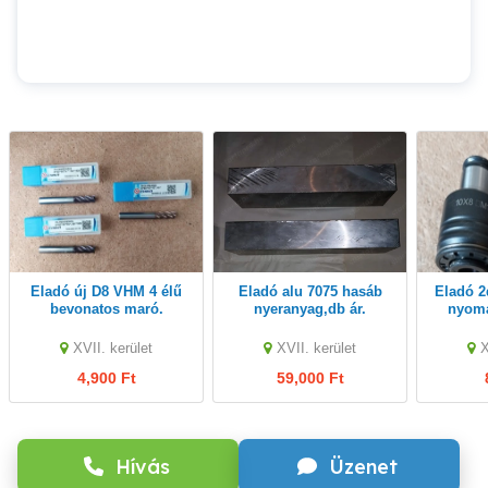
Eladó új D8 VHM 4 élű
Eladó alu 7075 hasáb
Eladó 2db új menetfúró
bevonatos maró.
nyeranyag,db ár.
nyoma
XVII. kerület
XVII. kerület
X
4,900 Ft
59,000 Ft
Hívás
Üzenet