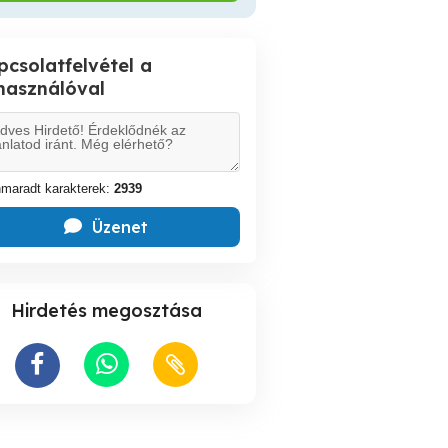
pcsolatfelvétel a
lhasználóval
maradt karakterek:
2939
Üzenet
Hirdetés megosztása