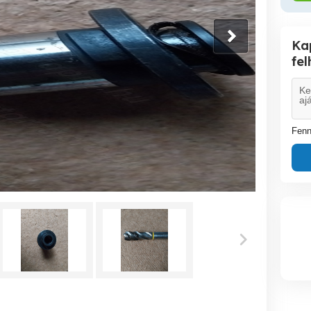
Ka
fe
Fenn