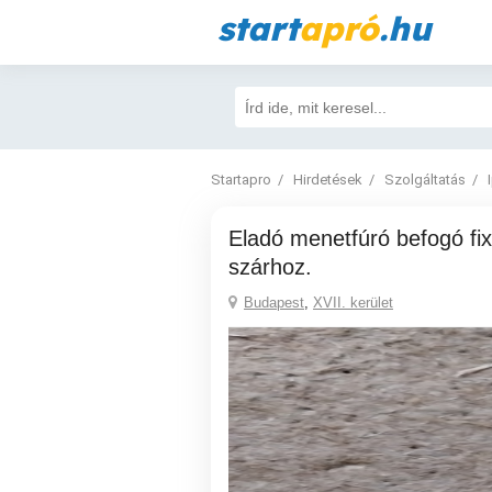
start
apró
.hu
Startapro
Hirdetések
Szolgáltatás
Eladó menetfúró befogó fix betét D18
szárhoz.
Budapest
,
XVII. kerület