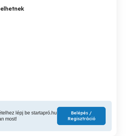
kelhetnek
Eladó WNT hűtőfúvóka
Eladó 2db új WNT D6 VHM
maró D32 szárral.
max -46 C fok-ig hűt.
1 élű n
e
XVII. kerület
XVII. kerület
XVI
11,900 Ft
99,000 Ft
9,
ételhez lépj be startapró.hu
Belépés /
Regisztráció
an most!