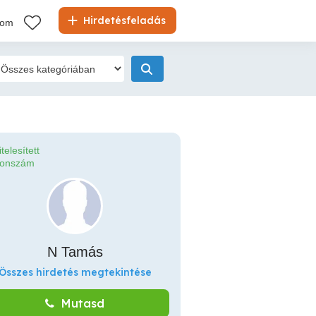
Hirdetésfeladás
kom
itelesített
fonszám
N Tamás
Összes hirdetés megtekintése
Mutasd