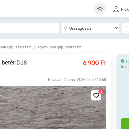
Fió
Ipari gép, szerszám
egyéb ipari gép, szerszám
6 900
Ft
H
tele
Feladás dátuma: 2026.07.30 10:56
1