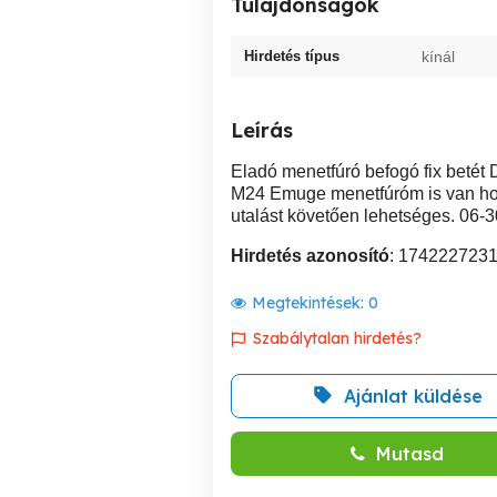
Tulajdonságok
Hirdetés típus
kínál
Leírás
Eladó menetfúró befogó fix beté
M24 Emuge menetfúróm is van hoz
utalást követően lehetséges. 06-3
Hirdetés azonosító
: 174222723
Megtekintések:
0
Szabálytalan hirdetés?
Ajánlat küldése
Mutasd