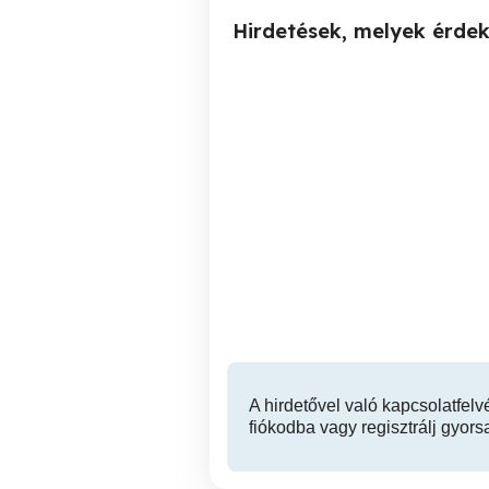
Hirdetések, melyek érde
Új WNT D12 VHM 4 élű
Eladó D36 HSS-E8 simító
150mm hosszú Ti1000
maró.
XVII. kerület
34,900 Ft
A hirdetővel való kapcsolatfelv
fiókodba vagy regisztrálj gyors