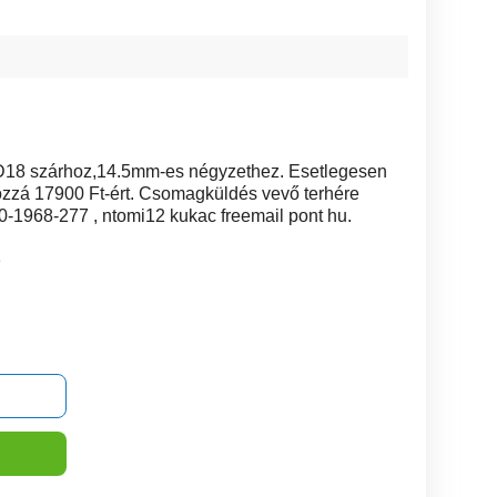
t D18 szárhoz,14.5mm-es négyzethez. Esetlegesen
zá 17900 Ft-ért. Csomagküldés vevő terhére
0-1968-277 , ntomi12 kukac freemail pont hu.
1