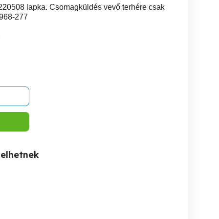
220508 lapka. Csomagküldés vevő terhére csak
1968-277
1
kelhetnek