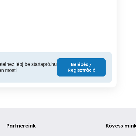
Eladó WNT hűtőfúvóka
Eladó 2db új WNT D6 VHM
maró D32 szárral.
max -46 C fok-ig hűt.
1 élű n
e
XVII. kerület
XVII. kerület
XVI
11,900 Ft
99,000 Ft
9,
ételhez lépj be startapró.hu
Belépés /
Regisztráció
an most!
Partnereink
Kövess min