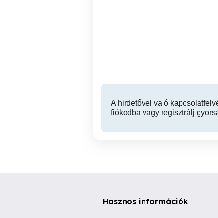
Új WNT D12 VHM 4 élű
Eladó D36 HSS-E8 simító
150mm hosszú Ti1000
maró.
XVII. kerület
34,900 Ft
A hirdetővel való kapcsolatfelv
fiókodba vagy regisztrálj gyors
Hasznos információk