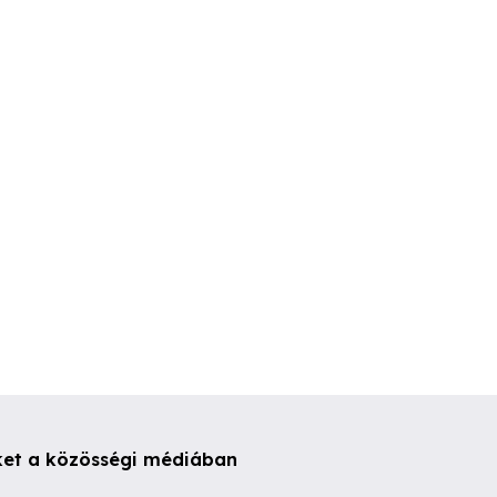
Eladó megmaradt
Eladó új WNT ROGX20
agyoló maró
minőségi menetfúrók
lapka,ár 5db
gyben.
egyben.
I. kerület
XVII. kerület
XVII. kerül
500 Ft
19,900 Ft
15,000 Ft
ket a közösségi médiában