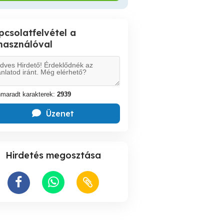
pcsolatfelvétel a
lhasználóval
maradt karakterek:
2939
Üzenet
Hirdetés megosztása