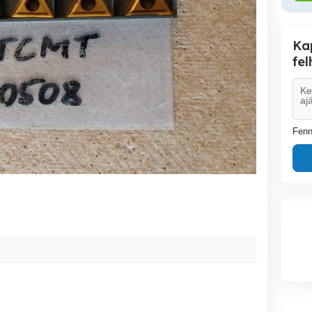
Ka
fe
Fenn