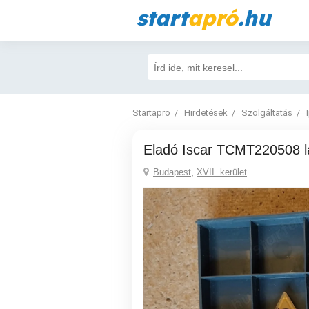
start
apró
.hu
Startapro
Hirdetések
Szolgáltatás
Eladó Iscar TCMT220508 l
Budapest
,
XVII. kerület