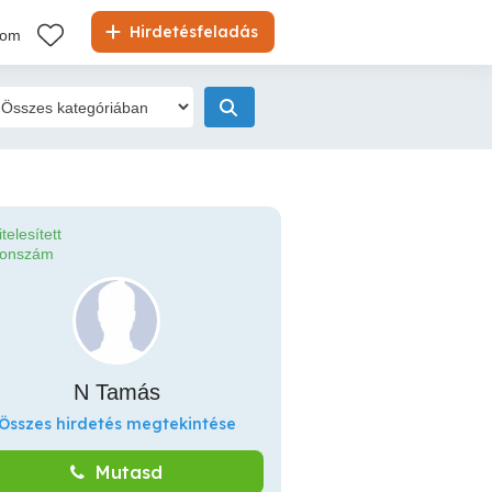
Hirdetésfeladás
kom
itelesített
fonszám
N Tamás
Összes hirdetés megtekintése
Mutasd