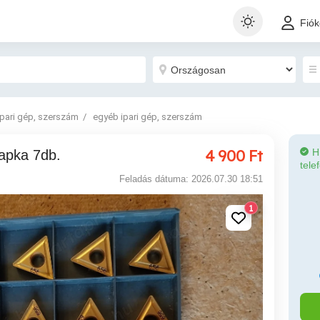
Fió
Ipari gép, szerszám
egyéb ipari gép, szerszám
4 900
Ft
H
apka 7db.
tele
Feladás dátuma: 2026.07.30 18:51
1