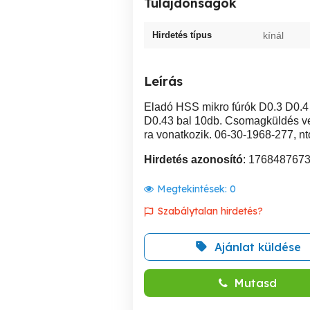
Tulajdonságok
Hirdetés típus
kínál
Leírás
Eladó HSS mikro fúrók D0.3 D0.4 
D0.43 bal 10db. Csomagküldés vev
ra vonatkozik. 06-30-1968-277, nt
Hirdetés azonosító
: 176848767
Megtekintések:
0
Szabálytalan hirdetés?
Ajánlat küldése
Mutasd