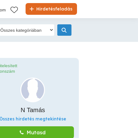
Hirdetésfeladás
kom
itelesített
fonszám
N Tamás
Összes hirdetés megtekintése
Mutasd