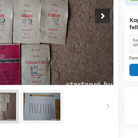
Ka
fe
Fenn