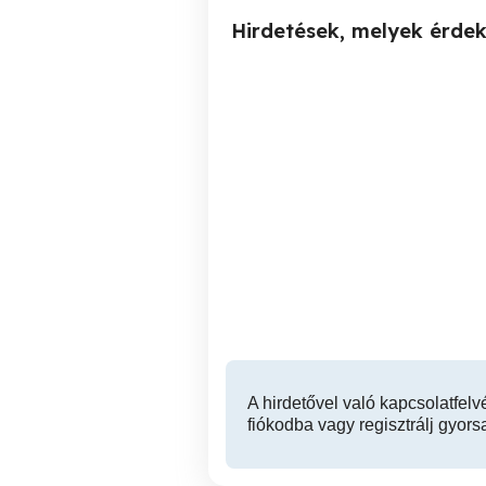
Hirdetések, melyek érde
Eladó alu 7075 hasáb
nyeranyag,db ár.
XVII. kerület
59,000 Ft
A hirdetővel való kapcsolatfelv
fiókodba vagy regisztrálj gyors