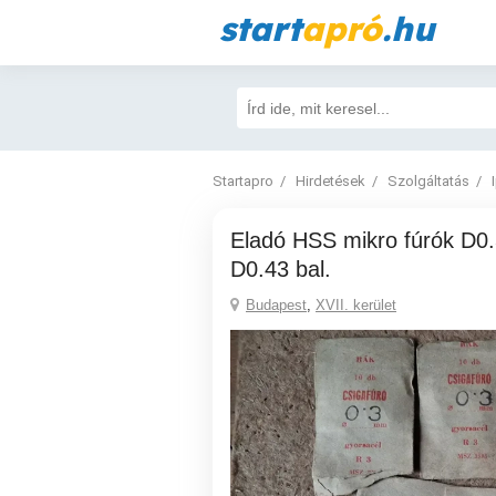
start
apró
.hu
Startapro
Hirdetések
Szolgáltatás
Eladó HSS mikro fúrók D0.3 D0.4 D0.6
D0.43 bal.
Budapest
,
XVII. kerület