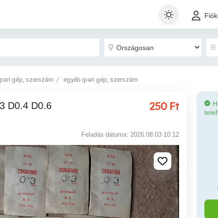
Fió
Ipari gép, szerszám
egyéb ipari gép, szerszám
250
Ft
H
tele
Feladás dátuma: 2026.08.03 10:12