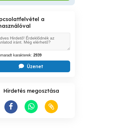
pcsolatfelvétel a
lhasználóval
maradt karakterek:
2939
Üzenet
Hirdetés megosztása