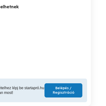
kelhetnek
Eladó új HSS Co10
Eladó új Iscar kiesztergáló
Eladó 2db új Dormer
hasábok,mm ár.
betétek.
Bronze D7
fúró
XVII. kerület
XVII. kerület
XVI
350 Ft
4,800 Ft
4,
ételhez lépj be startapró.hu
Belépés /
Regisztráció
an most!