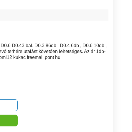
D0.6 D0.43 bal. D0.3 86db , D0.4 6db , D0.6 10db ,
ő terhére utalást követően lehetséges. Az ár 1db-
omi12 kukac freemail pont hu.
3