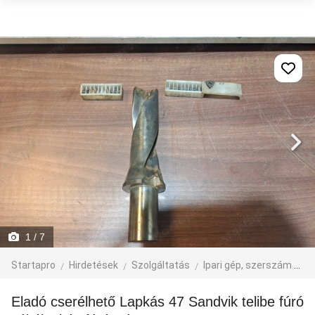
1
/ 7
Startapro
Hirdetések
Szolgáltatás
Ipari gép, szerszám
eg
Eladó cserélhető Lapkás 47 Sandvik telibe fúró