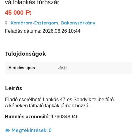
váltólapkás fúrószár
45 000
Ft
Komárom-Esztergom
,
Bakonysárkány
Feladás dátuma: 2026.06.26 10:44
Tulajdonságok
Hirdetés típus
kínál
Leírás
Eladó cserélhető Lapkás 47-es Sandvik telibe fúró.
A képeken látható lapkák járnak hozzá.
Hirdetés azonosító
: 1760348946
Megtekintések:
0