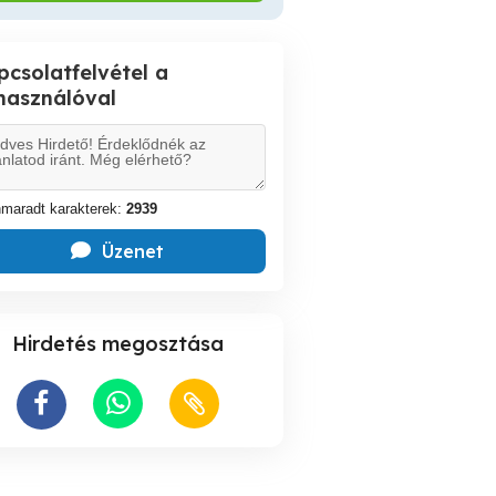
pcsolatfelvétel a
lhasználóval
maradt karakterek:
2939
Üzenet
Hirdetés megosztása