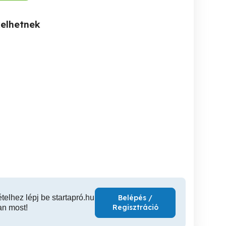
kelhetnek
Eladó új HSS Co10
Eladó új Iscar kiesztergáló
Eladó 2db új Dormer
hasábok,mm ár.
betétek.
Bronze D7
fúró
XVII. kerület
XVII. kerület
XVI
350 Ft
4,800 Ft
4,
ételhez lépj be startapró.hu
Belépés /
Regisztráció
an most!