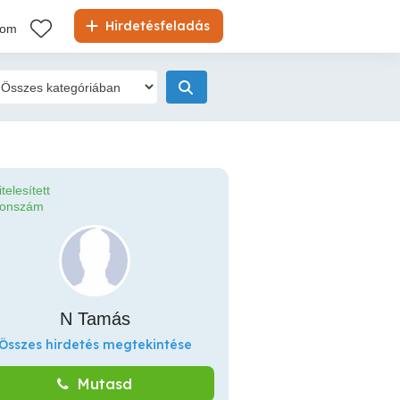
Hirdetésfeladás
kom
itelesített
fonszám
N Tamás
Összes hirdetés megtekintése
Mutasd