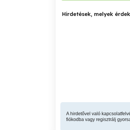
Hirdetések, melyek érde
Eladó alu 7075 hasáb
nyeranyag,db ár.
XVII. kerület
59,000 Ft
A hirdetővel való kapcsolatfelv
fiókodba vagy regisztrálj gyors