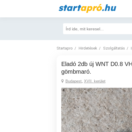
start
apró
.hu
Startapro
Hirdetések
Szolgáltatás
Eladó 2db új WNT D0.8 VHM Ti1000
gömbmaró.
Budapest
,
XVII. kerület