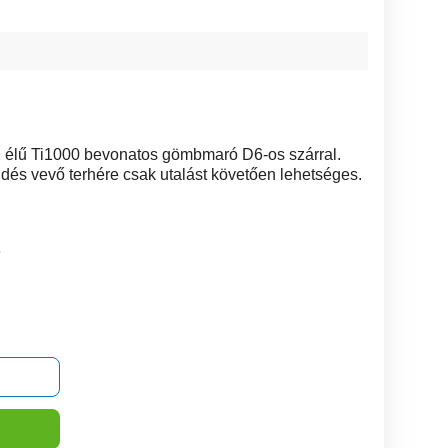
2 élű Ti1000 bevonatos gömbmaró D6-os szárral.
és vevő terhére csak utalást követően lehetséges.
6