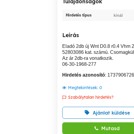
Tulajdonságok
Hirdetés típus
kínál
Leírás
Eladó 2db új Wnt D0.8 r0.4 Vhm 
52803086 kat. számú. Csomagküld
Az ár 2db-ra vonatkozik.
06-30-1968-277
Hirdetés azonosító
: 173790672
Megtekintések:
0
Szabálytalan hirdetés?
Ajánlat küldése
Mutasd