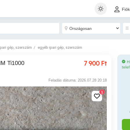
Fió
Ipari gép, szerszám
egyéb ipari gép, szerszám
7 900
Ft
H
tele
Feladás dátuma: 2026.07.28 20:18
1