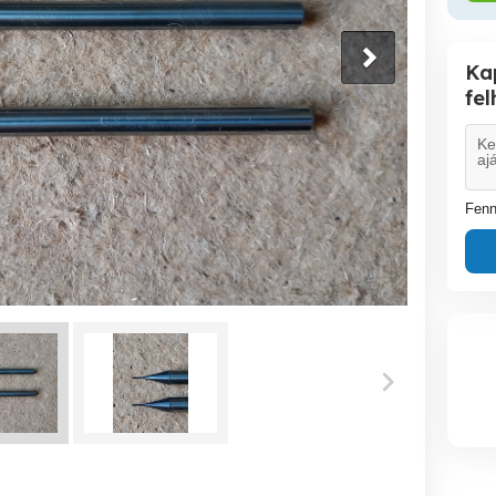
Ka
fe
Fenn