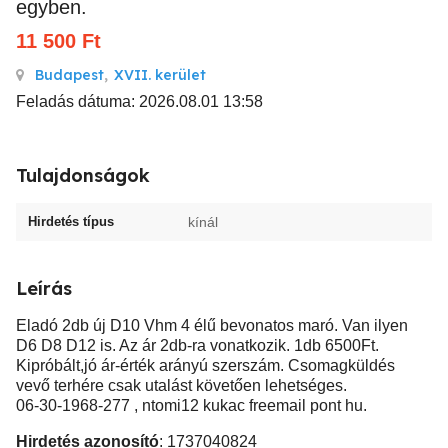
egyben.
11 500
Ft
Budapest
,
XVII. kerület
Feladás dátuma: 2026.08.01 13:58
Tulajdonságok
Hirdetés típus
kínál
Leírás
Eladó 2db új D10 Vhm 4 élű bevonatos maró. Van ilyen
D6 D8 D12 is. Az ár 2db-ra vonatkozik. 1db 6500Ft.
Kipróbált,jó ár-érték arányú szerszám. Csomagküldés
vevő terhére csak utalást követően lehetséges.
06-30-1968-277 , ntomi12 kukac freemail pont hu.
Hirdetés azonosító
: 1737040824