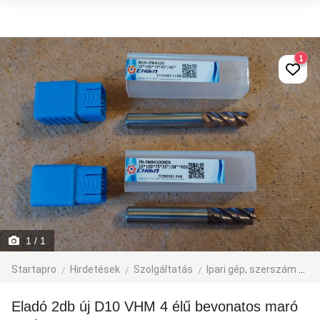
1
1
/ 1
Startapro
Hirdetések
Szolgáltatás
Ipari gép, szerszám
eg
Eladó 2db új D10 VHM 4 élű bevonatos maró