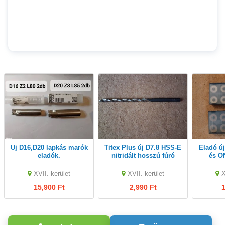
Új D16,D20 lapkás marók
Titex Plus új D7.8 HSS-E
Eladó új Garant ONEU05
eladók.
nitridált hosszú fúró
és O
eladó.
XVII. kerület
XVII. kerület
X
15,900 Ft
2,990 Ft
1