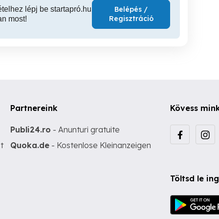
ételhez lépj be startapró.hu
Belépés /
Regisztráció
an most!
Partnereink
Kövess min
Publi24.ro
- Anunturi gratuite
t
Quoka.de
- Kostenlose Kleinanzeigen
Töltsd le i