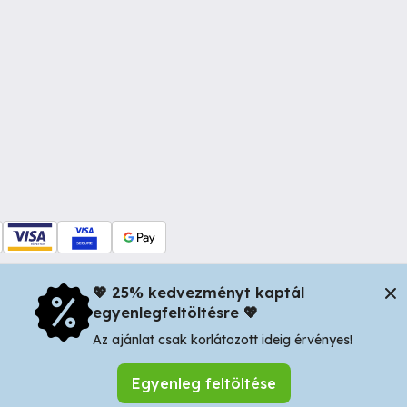
💖 25% kedvezményt kaptál
egyenlegfeltöltésre 💖
dul Dacia nr 34, Oradea 410346, Romania | Tax ID: RO44483373 -
In
Az ajánlat csak korlátozott ideig érvényes!
Egyenleg feltöltése