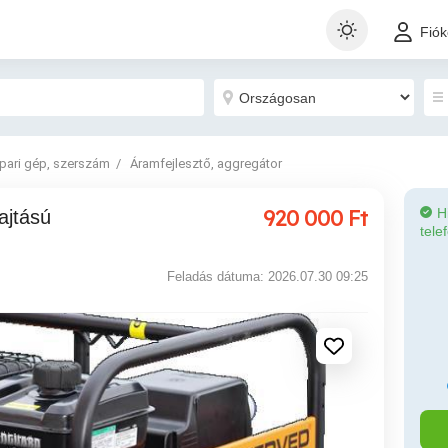
Fió
Ipari gép, szerszám
Áramfejlesztő, aggregátor
920 000
Ft
H
tele
Feladás dátuma: 2026.07.30 09:25