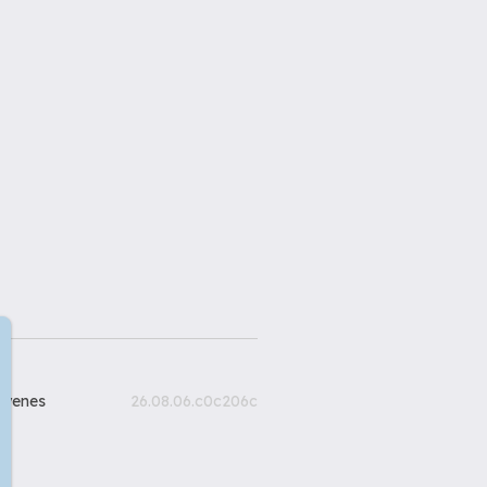
gyenes
26.08.06.c0c206c