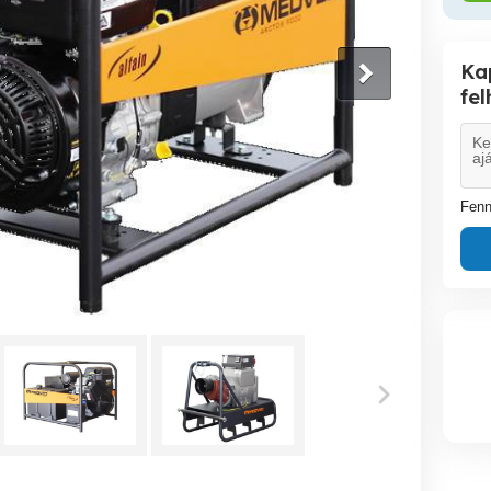
Ka
fe
Fenn