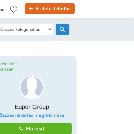
Hirdetésfeladás
kom
itelesített
fonszám
Eupor Group
Összes hirdetés megtekintése
Mutasd