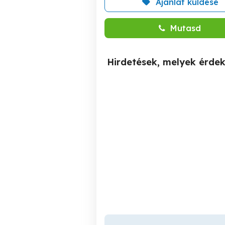
Ajánlat küldése
Mutasd
Hirdetések, melyek érde
Cavapoo kiskutya
Vadháló, kerítés, drótfonat,
ke
Törökszentmiklós
90,000 Ft