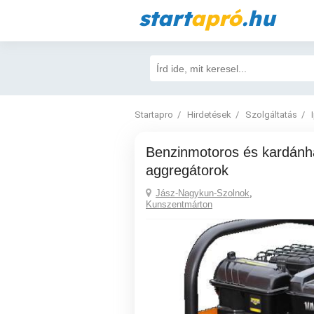
start
apró
.hu
Startapro
Hirdetések
Szolgáltatás
Benzinmotoros és kardánhajtású
aggregátorok
Jász-Nagykun-Szolnok
,
Kunszentmárton