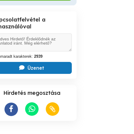
pcsolatfelvétel a
lhasználóval
maradt karakterek:
2939
Üzenet
Hirdetés megosztása