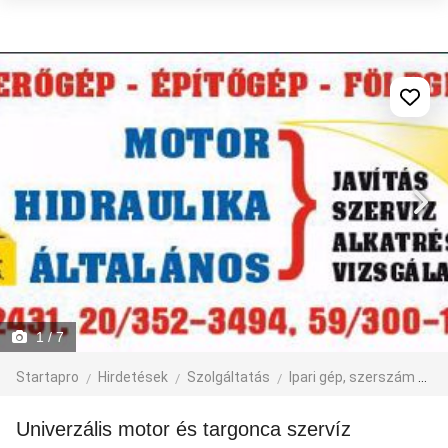
1
/ 7
Startapro
Hirdetések
Szolgáltatás
Ipari gép, szerszám
A
Univerzális motor és targonca szervíz