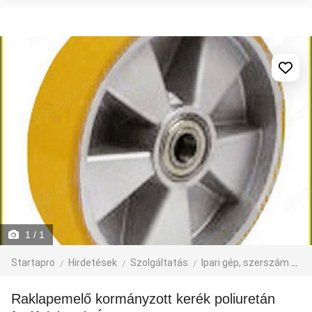
1
/ 1
Startapro
Hirdetések
Szolgáltatás
Ipari gép, szerszám
A
Raklapemelő kormányzott kerék poliuretán