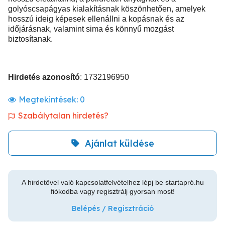
golyóscsapágyas kialakításnak köszönhetően, amelyek
hosszú ideig képesek ellenállni a kopásnak és az
időjárásnak, valamint sima és könnyű mozgást
biztosítanak.
Hirdetés azonosító
: 1732196950
Megtekintések:
0
Szabálytalan hirdetés?
Ajánlat küldése
A hirdetővel való kapcsolatfelvételhez lépj be startapró.hu
fiókodba vagy regisztrálj gyorsan most!
Belépés / Regisztráció