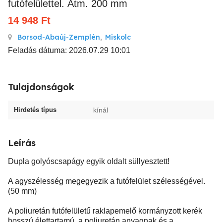
futófelülettel. Átm. 200 mm
14 948
Ft
Borsod-Abaúj-Zemplén
,
Miskolc
Feladás dátuma: 2026.07.29 10:01
Tulajdonságok
Hirdetés típus
kínál
Leírás
Dupla golyóscsapágy egyik oldalt süllyesztett!
A agyszélesség megegyezik a futófelület szélességével.
(50 mm)
A poliuretán futófelületű raklapemelő kormányzott kerék
hosszú élettartamú, a poliuretán anyagnak és a