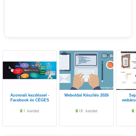
Azonnali kezdéssel -
Weboldal Készítés 2026
Saját tulajdonú
Facebook és CÉGES
webáru
weboldalak
érté
RENDSZERES kezelését
1.
I. kerület
IX. kerület
vállalom hosszútávon.