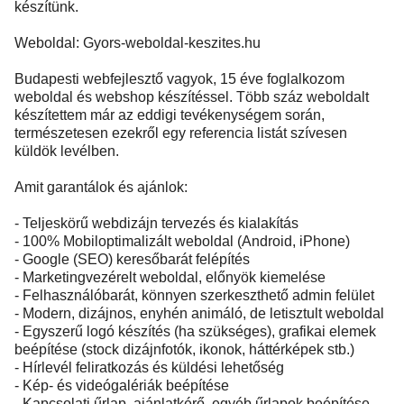
készítünk.
Weboldal: Gyors-weboldal-keszites.hu
Budapesti webfejlesztő vagyok, 15 éve foglalkozom
weboldal és webshop készítéssel. Több száz weboldalt
készítettem már az eddigi tevékenységem során,
természetesen ezekről egy referencia listát szívesen
küldök levélben.
Amit garantálok és ajánlok:
- Teljeskörű webdizájn tervezés és kialakítás
- 100% Mobiloptimalizált weboldal (Android, iPhone)
- Google (SEO) keresőbarát felépítés
- Marketingvezérelt weboldal, előnyök kiemelése
- Felhasználóbarát, könnyen szerkeszthető admin felület
- Modern, dizájnos, enyhén animáló, de letisztult weboldal
- Egyszerű logó készítés (ha szükséges), grafikai elemek
beépítése (stock dizájnfotók, ikonok, háttérképek stb.)
- Hírlevél feliratkozás és küldési lehetőség
- Kép- és videógalériák beépítése
- Kapcsolati űrlap, ajánlatkérő, egyéb űrlapok beépítése